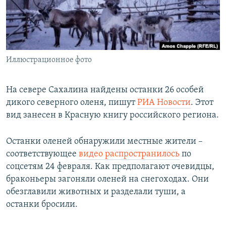
ПРИСОЕДИНЯЙТЕСЬ!
ПОБЕДИТЕЛЕЙ НЕ СУДЯТ?
КРЫМ.НЕПОКОРЕННЫЙ
ELIFBE
Иллюстрационное фото
УКРАИНСКАЯ ПРОБЛЕМА КРЫМА
Все сайты RFE/RL
На севере Сахалина найдены останки 26 особей
дикого северного оленя, пишут
РИА Новости
. Этот
вид занесен в Красную книгу российского региона.
Останки оленей обнаружили местные жители –
соответствующее
видео распространилось
по
соцсетям 24 февраля. Как предполагают очевидцы,
браконьеры загоняли оленей на снегоходах. Они
обезглавили животных и разделали туши, а
останки бросили.