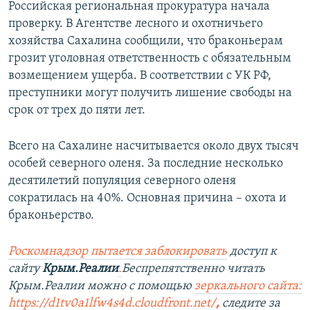
Российская региональная прокуратура начала
проверку. В Агентстве лесного и охотничьего
хозяйства Сахалина сообщили, что браконьерам
грозит уголовная ответственность с обязательным
возмещением ущерба. В соответствии с УК РФ,
преступники могут получить лишение свободы на
срок от трех до пяти лет.
Всего на Сахалине насчитывается около двух тысяч
особей северного оленя. За последние несколько
десятилетий популяция северного оленя
сократилась на 40%. Основная причина – охота и
браконьерство.
Роскомнадзор пытается заблокировать
доступ к
сайту
Крым.Реалии
.
Беспрепятственно читать
Крым.Реалии можно с помощью
зеркального сайта:
https://d1tv0a1lfw4s4d.cloudfront.net/
,
следите за