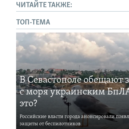
ЧИТАЙТЕ ТАКЖЕ:
ТОП-ТЕМА
В Севастополе обещают 
с моря украинским БпЛА
это?
Российские власти города анонсировали появ
защиты от беспилотников