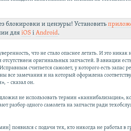
ез блокировки и цензуры! Установить
прилож
лии для
iOS
і
Android
.
уверенность, что не стало опаснее летать. И это никак 
 отсутствием оригинальных запчастей. В авиации ест
Исправным считается самолет, у которого есть запас ре
ены все замечания и на который оформлена соответст
, – сказал он.
дложил не использовать термин «каннибализация», к
ают разбор одного самолета на запчасти ради техобсл
мин] появился с подачи тех, кто никогда не работал в