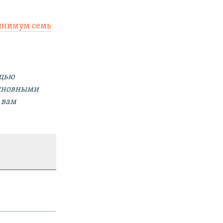
инимум семь
ощью
основными
 вам