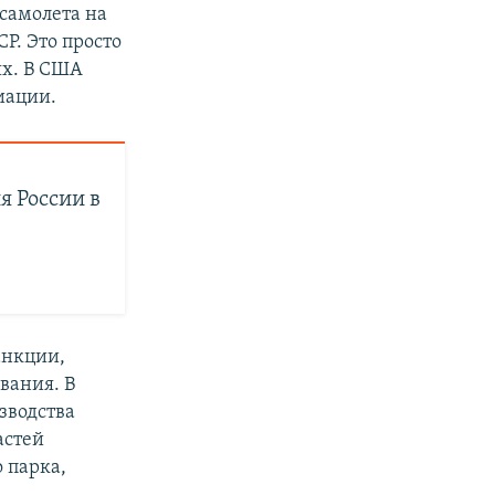
 самолета на
СР. Это просто
ях. В США
виации.
я России в
анкции,
вания. В
зводства
астей
 парка,