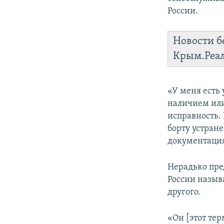
России.
Новости б
Крым.Реа
«У меня есть 
наличием или
исправность. 
борту устран
документация»
Нерадько пре
России назыв
другого.
«Он [этот тер