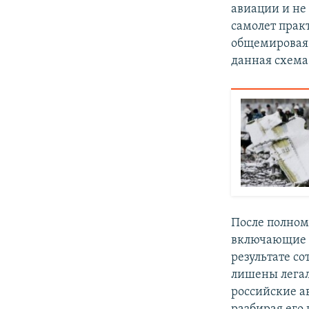
авиации и не 
самолет практ
общемировая 
данная схема 
После полном
включающие з
результате с
лишены легал
российские а