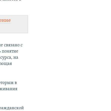
ение
не связано с
ь понятие
сурса, на
вующая
оторым в
уживания
 гражданской