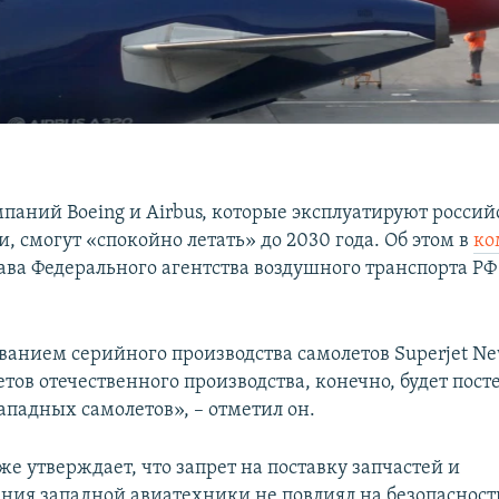
паний Boeing и Airbus, которые эксплуатируют россий
 смогут «спокойно летать» до 2030 года. Об этом в
ко
ава Федерального агентства воздушного транспорта Р
ванием серийного производства самолетов Superjet Ne
тов отечественного производства, конечно, будет пос
ападных самолетов», – отметил он.
е утверждает, что запрет на поставку запчастей и
ния западной авиатехники не повлиял на безопасность