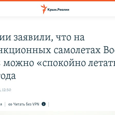
ии заявили, что на
нкционных самолетах Bo
s можно «спокойно летат
года
, 12:50
ся
Читать без VPN