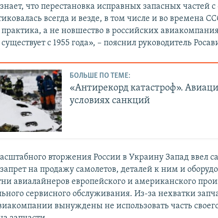
знает, что перестановка исправных запасных частей с
иковалась всегда и везде, в том числе и во времена СС
практика, а не новшество в российских авиакомпани
существует с 1955 года», – пояснил руководитель Роса
БОЛЬШЕ ПО ТЕМЕ:
«Антирекорд катастроф». Авиаци
условиях санкций
асштабного вторжения России в Украину Запад ввел с
апрет на продажу самолетов, деталей к ним и оборудо
отни авиалайнеров европейского и американского прои
ьного сервисного обслуживания. Из-за нехватки запч
виакомпании вынуждены не использовать часть своего