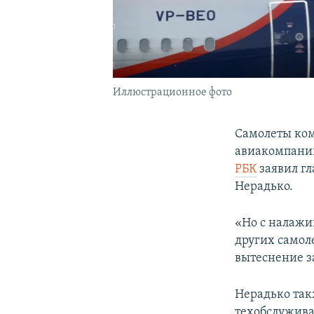
Иллюстрационное фото
Самолеты ком
авиакомпании,
РБК
заявил гл
Нерадько.
«Но с налажи
других самоле
вытеснение з
Нерадько такж
техобслужива