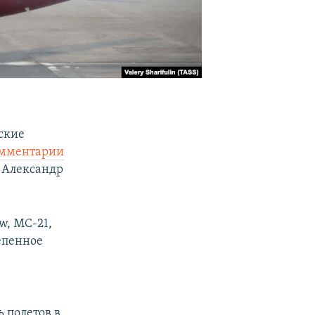
ские
мментарии
Ф Александр
w, МС-21,
тепенное
 полетов в