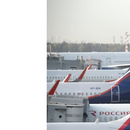
ПОБЕДИТЕЛЕЙ НЕ СУДЯТ?
КРЫМ.НЕПОКОРЕННЫЙ
ELIFBE
УКРАИНСКАЯ ПРОБЛЕМА КРЫМА