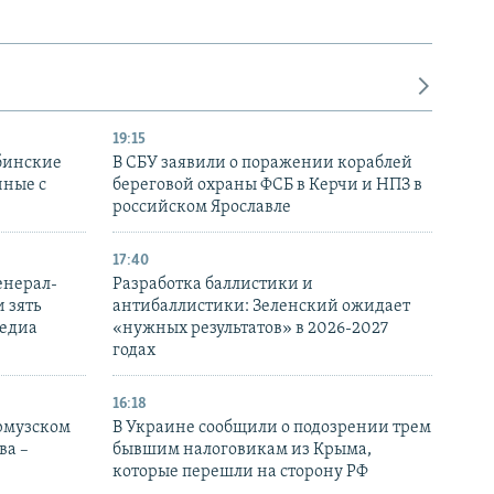
19:15
бинские
В СБУ заявили о поражении кораблей
нные с
береговой охраны ФСБ в Керчи и НПЗ в
российском Ярославле
17:40
енерал-
Разработка баллистики и
 зять
антибаллистики: Зеленский ожидает
медиа
«нужных результатов» в 2026-2027
годах
16:18
Ормузском
В Украине сообщили о подозрении трем
ва –
бывшим налоговикам из Крыма,
которые перешли на сторону РФ