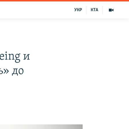
УКР
КТА
eing и
ь» до