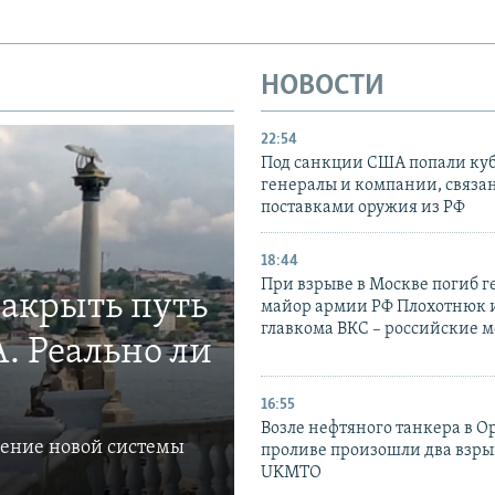
НОВОСТИ
22:54
Под санкции США попали ку
генералы и компании, связа
поставками оружия из РФ
18:44
При взрыве в Москве погиб г
закрыть путь
майор армии РФ Плохотнюк и
главкома ВКС – российские 
. Реально ли
16:55
Возле нефтяного танкера в 
ление новой системы
проливе произошли два взры
UKMTO