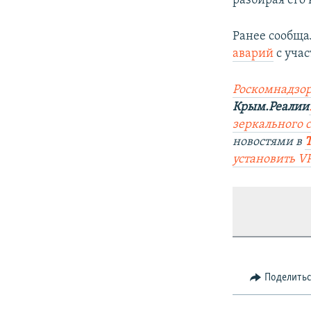
разбирая его 
Ранее сообщал
аварий
с учас
Роскомнадзор
Крым.Реалии
зеркального 
новостями в
установить V
Поделить