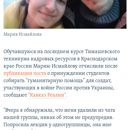
ПРИСОЕДИНЯЙТЕСЬ!
ПОБЕДИТЕЛЕЙ НЕ СУДЯТ?
КРЫМ.НЕПОКОРЕННЫЙ
ELIFBE
Мария Исмайлова
УКРАИНСКАЯ ПРОБЛЕМА КРЫМА
Все сайты RFE/RL
Обучавшуюся на последнем курсе Тимашевского
техникума кадровых ресурсов в Краснодарском
крае России Марию Исмайлову отчислили после
публикации поста
о принуждении студентов
собирать "гуманитарную помощь" для солдат,
участвующих в войне России против Украины,
сообщают
"Кавказ Реалии".
"Вчера я обнаружила, что меня удалили из чата
нашей группы, никак об этом не предупредив.
Попросила лекции у одногруппницы, она мне