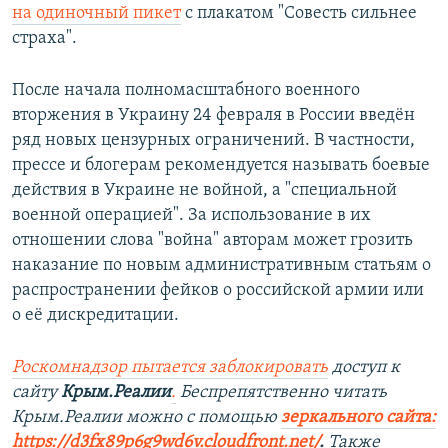
на одиночный пикет
с плакатом "Совесть сильнее
страха".
После начала полномасштабного военного
вторжения в Украину 24 февраля в России введён
ряд новых цензурных ограничений. В частности,
прессе и блогерам рекомендуется называть боевые
действия в Украине не войной, а "специальной
военной операцией". За использование в их
отношении слова "война" авторам может грозить
наказание по новым административным статьям о
распространении фейков о российской армии или
о её дискредитации.
Роскомнадзор пытается заблокировать
доступ к
сайту
Крым.Реалии
.
Беспрепятственно читать
Крым.Реалии можно с помощью
зеркального сайта:
https://d3fx89p6g9wd6v.cloudfront.net/
. ​
Также