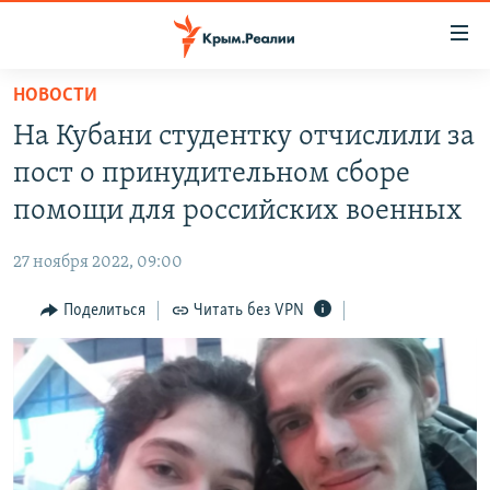
Доступность
ссылки
Вернуться
НОВОСТИ
к
НОВОСТИ
На Кубани студентку отчислили за
основному
СПЕЦПРОЕКТЫ
содержанию
пост о принудительном сборе
ВОДА
Вернутся
ГРУЗ 200
помощи для российских военных
к
ИСТОРИЯ
КАРТА ВОЕННЫХ ОБЪЕКТОВ КРЫМА
главной
27 ноября 2022, 09:00
ЕЩЕ
11 ЛЕТ ОККУПАЦИИ КРЫМА. 11 ИСТОРИЙ СОПРОТИВЛЕНИЯ
навигации
Вернутся
Поделиться
Читать без VPN
РАДІО СВОБОДА
ИНТЕРАКТИВ
к
КАК ОБОЙТИ БЛОКИРОВКУ
ИНФОГРАФИКА
поиску
ТЕЛЕПРОЕКТ КРЫМ.РЕАЛИИ
Українською
СОВЕТЫ ПРАВОЗАЩИТНИКОВ
Qırımtatar
ПРОПАВШИЕ БЕЗ ВЕСТИ