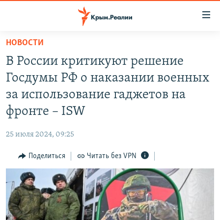
Доступность
ссылки
Вернуться
НОВОСТИ
к
НОВОСТИ
В России критикуют решение
основному
СПЕЦПРОЕКТЫ
содержанию
Госдумы РФ о наказании военных
ВОДА
Вернутся
ГРУЗ 200
за использование гаджетов на
к
ИСТОРИЯ
КАРТА ВОЕННЫХ ОБЪЕКТОВ КРЫМА
фронте – ISW
главной
ЕЩЕ
11 ЛЕТ ОККУПАЦИИ КРЫМА. 11 ИСТОРИЙ СОПРОТИВЛЕНИЯ
навигации
25 июля 2024, 09:25
Вернутся
РАДІО СВОБОДА
ИНТЕРАКТИВ
к
Поделиться
Читать без VPN
КАК ОБОЙТИ БЛОКИРОВКУ
ИНФОГРАФИКА
поиску
ТЕЛЕПРОЕКТ КРЫМ.РЕАЛИИ
Українською
СОВЕТЫ ПРАВОЗАЩИТНИКОВ
Qırımtatar
ПРОПАВШИЕ БЕЗ ВЕСТИ