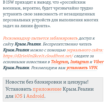
В ISW приходят к выводу, что «российским
военным, вероятно, будет чрезвычайно трудно
устранить свою зависимость от незащищенных
персональных устройств для выполнения многих
задач на линии фронта».
Роскомнадзор пытается заблокировать
доступ к
сайту
Крым.Реалии
. Беспрепятственно читать
Крым.Реалии
можно с помощью
зеркального сайта:
https://d2r1ei0n2kce1t.cloudfront.net/
следите за
основными новостями в
Telegram
,
Instagram
и
Viber
Крым.Реалии
. Рекомендуем вам
установить VPN
.
Новости без блокировки и цензуры!
Установить
приложение
Крым.Реалии
для
iOS
і
Android
.