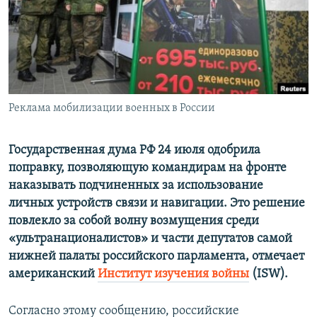
ПРИСОЕДИНЯЙТЕСЬ!
ПОБЕДИТЕЛЕЙ НЕ СУДЯТ?
КРЫМ.НЕПОКОРЕННЫЙ
ELIFBE
УКРАИНСКАЯ ПРОБЛЕМА КРЫМА
Все сайты RFE/RL
Реклама мобилизации военных в России
Государственная дума РФ 24 июля одобрила
поправку, позволяющую командирам на фронте
наказывать подчиненных за использование
личных устройств связи и навигации. Это решение
повлекло за собой волну возмущения среди
«ультранационалистов» и части депутатов самой
нижней палаты российского парламента, отмечает
американский
Институт изучения войны
(ISW).
Согласно этому сообщению, российские