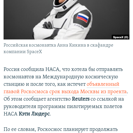
ПРИСОЕДИНЯЙТЕСЬ!
ПОБЕДИТЕЛЕЙ НЕ СУДЯТ?
КРЫМ.НЕПОКОРЕННЫЙ
ELIFBE
УКРАИНСКАЯ ПРОБЛЕМА КРЫМА
Все сайты RFE/RL
Российская космонавтка Анна Кикина в скафандре
компании SpaceX
Россия сообщила НАСА, что хотела бы отправлять
космонавтов на Международную космическую
станцию и после того, как истечет
объявленный
главой Роскосмоса срок выхода Москвы из проекта
.
Об этом сообщает агентство
Reuters
со ссылкой на
руководителя программы пилотируемых полетов
НАСА
Кэти Людерс
.
По ее словам, Роскосмос планирует продолжать