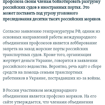
профсоюза своим членам бойкотировать разгрузку
ПРИСОЕДИНЯЙТЕСЬ!
ПОБЕДИТЕЛЕЙ НЕ СУДЯТ?
российских судов в иностранных портах. Это
КРЫМ.НЕПОКОРЕННЫЙ
может поставить под угрозу уголовного
преследования десятки тысяч российских моряков
.
ELIFBE
УКРАИНСКАЯ ПРОБЛЕМА КРЫМА
Согласно заявлению генпрокуратуры РФ, одним из
Все сайты RFE/RL
основных направлений работы международного
объединения профсоюзов является лоббирование
запрета на заход морские порты российских
транспортных судов. Кроме того, организация
жертвует деньги Украине, говорится в заявлении
российского ведомства. Вероятно, речь идёт о сборе
средств на помощь семьям транспортных
работников в Украине, пострадавших из-за войны.
В России участником международного
объединения является профсоюз моряков. На его
сайте утверждается, что членами объединения