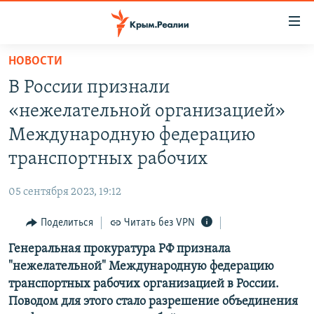
Доступность
ссылки
Вернуться
НОВОСТИ
к
НОВОСТИ
В России признали
основному
СПЕЦПРОЕКТЫ
содержанию
«нежелательной организацией»
ВОДА
Вернутся
ГРУЗ 200
Международную федерацию
к
ИСТОРИЯ
КАРТА ВОЕННЫХ ОБЪЕКТОВ КРЫМА
транспортных рабочих
главной
ЕЩЕ
11 ЛЕТ ОККУПАЦИИ КРЫМА. 11 ИСТОРИЙ СОПРОТИВЛЕНИЯ
навигации
05 сентября 2023, 19:12
Вернутся
РАДІО СВОБОДА
ИНТЕРАКТИВ
к
Поделиться
Читать без VPN
КАК ОБОЙТИ БЛОКИРОВКУ
ИНФОГРАФИКА
поиску
Генеральная прокуратура РФ признала
ТЕЛЕПРОЕКТ КРЫМ.РЕАЛИИ
Українською
"нежелательной" Международную федерацию
СОВЕТЫ ПРАВОЗАЩИТНИКОВ
транспортных рабочих организацией в России.
Qırımtatar
Поводом для этого стало разрешение объединения
ПРОПАВШИЕ БЕЗ ВЕСТИ