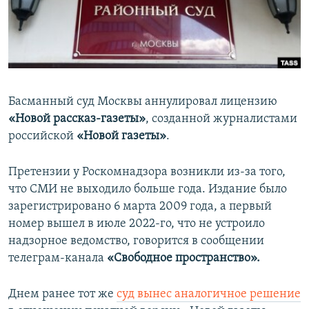
ПРИСОЕДИНЯЙТЕСЬ!
ПОБЕДИТЕЛЕЙ НЕ СУДЯТ?
КРЫМ.НЕПОКОРЕННЫЙ
ELIFBE
УКРАИНСКАЯ ПРОБЛЕМА КРЫМА
Басманный суд Москвы аннулировал лицензию
Все сайты RFE/RL
«Новой рассказ-газеты»
, созданной журналистами
российской
«Новой газеты»
.
Претензии у Роскомнадзора возникли из-за того,
что СМИ не выходило больше года. Издание было
зарегистрировано 6 марта 2009 года, а первый
номер вышел в июле 2022-го, что не устроило
надзорное ведомство, говорится в сообщении
телеграм-канала
«Свободное пространство».
Днем ранее тот же
суд вынес аналогичное решение