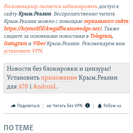
Роскомнадзор пытается заблокировать
доступ к
сайту
Крым.Реалии
.
Беспрепятственно читать
Крым.Реалии можно с помощью
зеркального сайта:
https://krymrdfifckwgzffw.azureedge.net/
. ​
Также
следите за основными новостями в
Telegram
,
Instagram
и
Viber
Крым.Реалии. Рекомендуем вам
установить
VPN
.
Новости без блокировки и цензуры!
Установить
приложение
Крым.Реалии
для
iOS
і
Android
.
Поделиться
Читать без VPN
Follow us
ПО ТЕМЕ