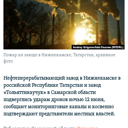
ПРИСОЕДИНЯЙТЕСЬ!
ПОБЕДИТЕЛЕЙ НЕ СУДЯТ?
КРЫМ.НЕПОКОРЕННЫЙ
ELIFBE
УКРАИНСКАЯ ПРОБЛЕМА КРЫМА
Все сайты RFE/RL
Пожар на заводе в Нижнекамске, Татарстан, архивное
фото
Нефтеперерабатывающий завод в Нижнекамске в
российской Республике Татарстан и завод
«Тольяттикаучук» в Самарской области
подверглись ударам дронов ночью 12 июня,
сообщают мониторинговые каналы и косвенно
подтверждают представители местных властей.