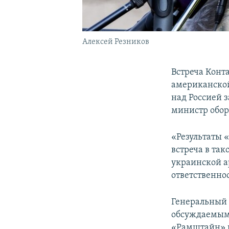
Алексей Резников
Встреча Конта
американской
над Россией з
министр обор
«Результаты 
встреча в та
украинской а
ответственно
Генеральный 
обсуждаемым 
«Рамштайн» в