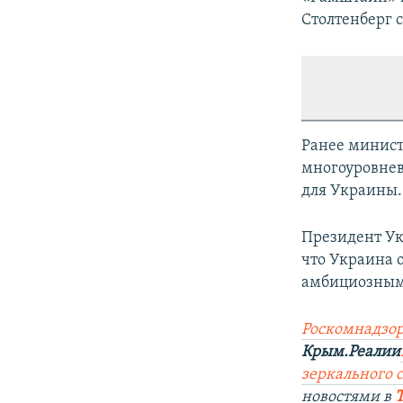
Столтенберг 
Ранее минист
многоуровнев
для Украины.
Президент Ук
что Украина 
амбициозным 
Роскомнадзор
Крым.Реалии
зеркального са
новостями в