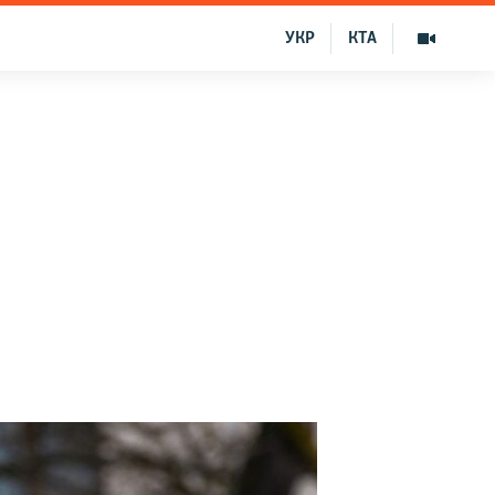
УКР
КТА