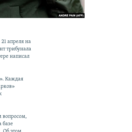
 21 апреля на
нт трибунала
тере написал
». Каждая
арков»
к
м вопросом,
 базе
а
. Об этом