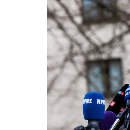
ПОБЕДИТЕЛЕЙ НЕ СУДЯТ?
КРЫМ.НЕПОКОРЕННЫЙ
ELIFBE
УКРАИНСКАЯ ПРОБЛЕМА КРЫМА