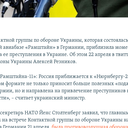
ктной группы по обороне Украины, которая состоялась
 авиабазе «Рамштайн» в Германии, приблизила моме
а ее преступления в Украине. Об этом 22 апреля в твит
оны Украины Алексей Резников.
«Рамштайна-11»: Россия приближается к «Нюрнбергу-2
ком формате не только приносит больше полезных «под
рмии, но и направлена на привлечение преступников 
сти», – считает украинский министр.
секретарь НАТО Йенс Столтенберг заявил, что главны
на встрече Контактной группы по обороне Украины на
 Германии 21 апреля,
была противовоздушная оборон