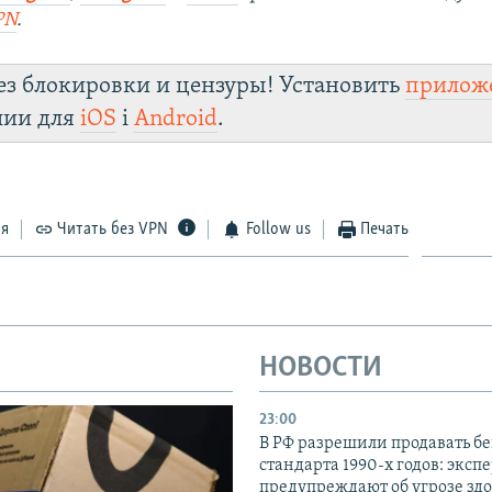
PN
.
ез блокировки и цензуры! Установить
прилож
лии для
iOS
і
Android
.
ся
Читать без VPN
Follow us
Печать
НОВОСТИ
23:00
В РФ разрешили продавать б
стандарта 1990-х годов: эксп
предупреждают об угрозе зд