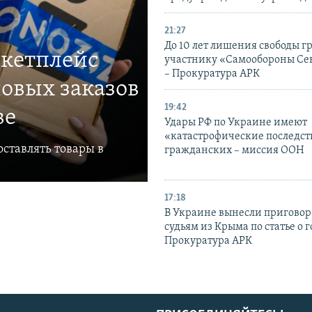
21:27
До 10 лет лишения свободы г
ркетплейс
участнику «Самообороны Се
– Прокуратура АРК
овых заказов
19:42
ве
Удары РФ по Украине имеют
«катастрофические последст
ставлять товары в
гражданских – миссия ООН
17:18
В Украине вынесли приговор
судьям из Крыма по статье о 
Прокуратура АРК