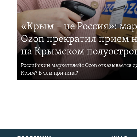
«Крым – не Россия»: ма
Ozon прекратил прием н
на Крымском полуостро
Российский маркетплейс Ozon отказывается до
Крым? В чем причина?