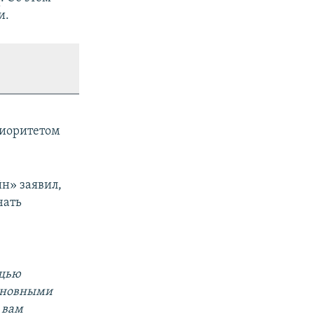
и.
риоритетом
н» заявил,
чать
ощью
основными
 вам