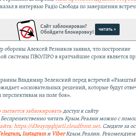
сказал в интервью Радіо Свобода по завершении встреч
Сайт заблокирован?
читать >
Обойдите блокировку!
р обороны Алексей Резников заявил, что построение
ой системы ПВО/ПРО в кратчайшие сроки является п
раины Владимир Зеленский перед встречей «Рамштай
ожидает «основательных решений, которые будут отве
перспективам на поле боя».
 пытается заблокировать
доступ к сайту
.
Беспрепятственно читать Крым.Реалии можно с пом
йта: https://d3ezynyqhjsr1l.cloudfront.net
. Следите за 
Telegram
,
Instagram
и
Viber
Крым.Реалии. Рекомендуем