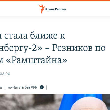
я стала ближе к
бергу-2» – Резников по
м «Рамштайна»
 08:00
ся
Читать без VPN