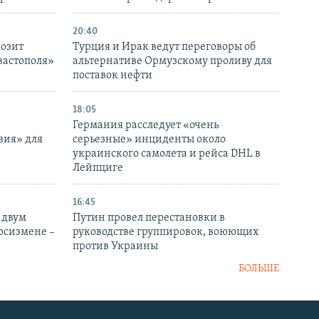
20:40
розит
Турция и Ирак ведут переговоры об
вастополя»
альтернативе Ормузскому проливу для
поставок нефти
18:05
Германия расследует «очень
вия» для
серьезные» инциденты около
украинского самолета и рейса DHL в
Лейпциге
16:45
 двум
Путин провел перестановки в
госизмене –
руководстве группировок, воюющих
против Украины
БОЛЬШЕ