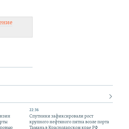
ение
22:36
ензин
Спутники зафиксировали рост
ерты
крупного нефтяного пятна возле порта
оровью
Тамань в Краснодарском крае РФ