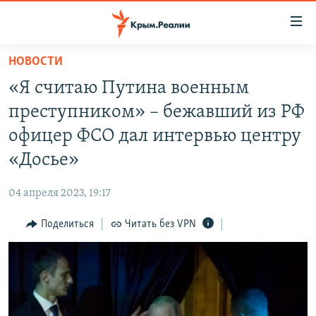
Доступность
ссылки
Вернуться
НОВОСТИ
к
НОВОСТИ
«Я считаю Путина военным
основному
СПЕЦПРОЕКТЫ
содержанию
преступником» – бежавший из РФ
ВОДА
Вернутся
ГРУЗ 200
офицер ФСО дал интервью центру
к
ИСТОРИЯ
КАРТА ВОЕННЫХ ОБЪЕКТОВ КРЫМА
«Досье»
главной
ЕЩЕ
11 ЛЕТ ОККУПАЦИИ КРЫМА. 11 ИСТОРИЙ СОПРОТИВЛЕНИЯ
навигации
04 апреля 2023, 19:17
Вернутся
РАДІО СВОБОДА
ИНТЕРАКТИВ
к
Поделиться
Читать без VPN
КАК ОБОЙТИ БЛОКИРОВКУ
ИНФОГРАФИКА
поиску
ТЕЛЕПРОЕКТ КРЫМ.РЕАЛИИ
Українською
СОВЕТЫ ПРАВОЗАЩИТНИКОВ
Qırımtatar
ПРОПАВШИЕ БЕЗ ВЕСТИ