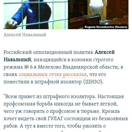
ПРИСОЕДИНЯЙТЕСЬ!
ПОБЕДИТЕЛЕЙ НЕ СУДЯТ?
КРЫМ.НЕПОКОРЕННЫЙ
ELIFBE
Алексей Навальный
УКРАИНСКАЯ ПРОБЛЕМА КРЫМА
Все сайты RFE/RL
Российский оппозиционный политик
Алексей
Навальный
, находящийся в колонии строгого
режима № 6 в Мелехово Владимирской области, в
своих
социальных сетях рассказал
, что его
поместили в штрафной изолятор (ШИЗО).
"Всем привет из штрафного изолятора. Настоящая
профсоюзная борьба никогда не бывает легкой,
чего уж говорить о профсоюзе в тюрьме. Кремль
хочет видеть свой ГУЛАГ состоящим из безмолвных
рабов. А тут я вместо того, чтобы умолять о