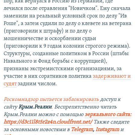
пор, как вернулся в Россию из Германии, где
лечился после отравления "Новичком". Ему сначала
заменили на реальный условный срок по делу "Ив
Роше", а затем судили по делу о клевете на ветерана
(приговорили к штрафу) и по делу о
мошенничестве и оскорблении судьи
(приговорили к 9 годам колонии строгого режима).
Структуры, созданные политиком в России (штабы
Навального и Фонд борьбы с коррупцией),
признаны экстремистскими организациями, за
участие в них соратников политика
задерживают и
судят
задним числом.
Роскомнадзор пытается заблокировать
доступ к
сайту
Крым.Реалии
.
Беспрепятственно читать
Крым.Реалии можно с помощью
зеркального сайта:
https://d3c11l8t5r2z4n.cloudfront.net/
Также следите
за основными новостями в
Telegram
,
Instagram
и