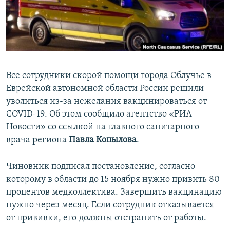
ПРИСОЕДИНЯЙТЕСЬ!
ПОБЕДИТЕЛЕЙ НЕ СУДЯТ?
КРЫМ.НЕПОКОРЕННЫЙ
ELIFBE
УКРАИНСКАЯ ПРОБЛЕМА КРЫМА
Все сотрудники скорой помощи города Облучье в
Все сайты RFE/RL
Еврейской автономной области России решили
уволиться из-за нежелания вакцинироваться от
COVID-19. Об этом сообщило агентство «РИА
Новости» со ссылкой на главного санитарного
врача региона
Павла Копылова
.
Чиновник подписал постановление, согласно
которому в области до 15 ноября нужно привить 80
процентов медколлектива. Завершить вакцинацию
нужно через месяц. Если сотрудник отказывается
от прививки, его должны отстранить от работы.