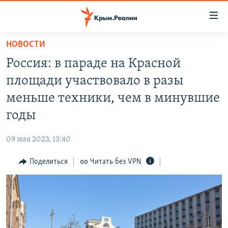
Доступность
ссылки
Вернуться
НОВОСТИ
к
НОВОСТИ
Россия: в параде на Красной
основному
СПЕЦПРОЕКТЫ
содержанию
площади участвовало в разы
ВОДА
Вернутся
ГРУЗ 200
меньше техники, чем в минувшие
к
ИСТОРИЯ
КАРТА ВОЕННЫХ ОБЪЕКТОВ КРЫМА
годы
главной
ЕЩЕ
11 ЛЕТ ОККУПАЦИИ КРЫМА. 11 ИСТОРИЙ СОПРОТИВЛЕНИЯ
навигации
09 мая 2023, 13:40
Вернутся
РАДІО СВОБОДА
ИНТЕРАКТИВ
к
Поделиться
Читать без VPN
КАК ОБОЙТИ БЛОКИРОВКУ
ИНФОГРАФИКА
поиску
ТЕЛЕПРОЕКТ КРЫМ.РЕАЛИИ
Українською
СОВЕТЫ ПРАВОЗАЩИТНИКОВ
Qırımtatar
ПРОПАВШИЕ БЕЗ ВЕСТИ