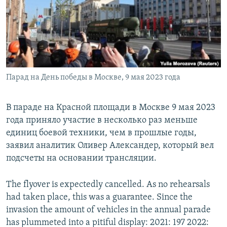
ПРИСОЕДИНЯЙТЕСЬ!
ПОБЕДИТЕЛЕЙ НЕ СУДЯТ?
КРЫМ.НЕПОКОРЕННЫЙ
ELIFBE
УКРАИНСКАЯ ПРОБЛЕМА КРЫМА
Все сайты RFE/RL
Парад на День победы в Москве, 9 мая 2023 года
В параде на Красной площади в Москве 9 мая 2023
года приняло участие в несколько раз меньше
единиц боевой техники, чем в прошлые годы,
заявил аналитик Оливер Александер, который вел
подсчеты на основании трансляции.
The flyover is expectedly cancelled. As no rehearsals
had taken place, this was a guarantee. Since the
invasion the amount of vehicles in the annual parade
has plummeted into a pitiful display: 2021: 197 2022: