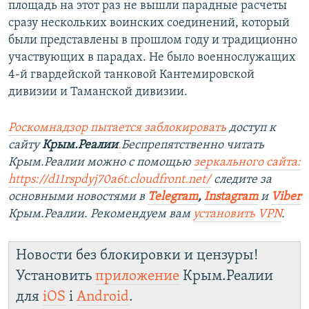
площадь на этот раз не вышли парадные расчеты
сразу нескольких воинских соединений, который
были представлены в прошлом году и традиционно
участвующих в парадах. Не было военнослужащих
4-й гвардейской танковой Кантемировской
дивизии и Таманской дивизии.
Роскомнадзор пытается заблокировать
доступ к
сайту
Крым.Реалии
.
Беспрепятственно читать
Крым.Реалии можно с помощью
зеркального сайта:
https://d11rspdyj70a6t.cloudfront.net/
следите за
основными новостями в
Telegram
,
Instagram
и
Viber
Крым.Реалии. Рекомендуем вам
установить VPN
.
Новости без блокировки и цензуры!
Установить
приложение
Крым.Реалии
для
iOS
і
Android
.