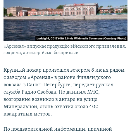
ПРИСОЕДИНЯЙТЕСЬ!
ПОБЕДИТЕЛЕЙ НЕ СУДЯТ?
КРЫМ.НЕПОКОРЕННЫЙ
ELIFBE
УКРАИНСКАЯ ПРОБЛЕМА КРЫМА
Все сайты RFE/RL
«Арсенал» випускає продукцію військового призначення,
зокрема, артилерійські боєприпаси
Крупный пожар произошел вечером 8 июня рядом
с заводом «Арсенал» в районе Финляндского
вокзала в Санкт-Петербурге, передает русская
служба Радио Свобода. По данным МЧС,
возгорание возникло в ангаре на улице
Минеральной, огонь охватил около 400
квадратных метров.
По предварительной информации, причиной