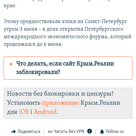
крае.
Этому предшествовали атаки на Санкт-Петербург
утром 3 июня – в день открытия Петербургского
международного экономического форума, который
продолжался до 6 июня.
Что делать, если сайт Крым.Реалии
заблокировали?
Роскомнадзор пытается заблокировать
Крым.Реалии
Новости без блокировки и цензуры!
зеркального сайта:
Установить
приложение
Крым.Реалии
https://d2rsmg816jzc8o.cloudfront.net/
для
iOS
і
Android
.
Telegram
Instagram
Viber
Крым.Реалии
установить VPN
.
Поделиться
Читать без VPN
Follow us