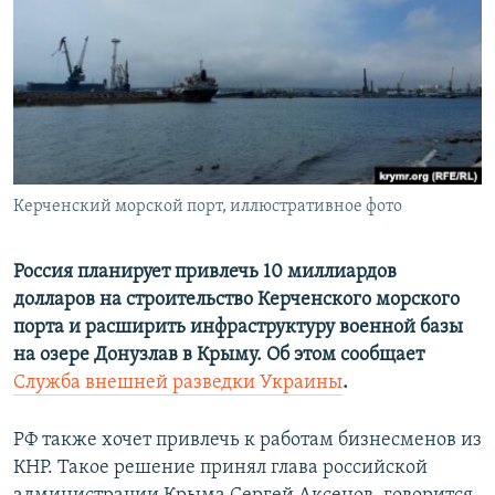
ПРИСОЕДИНЯЙТЕСЬ!
ПОБЕДИТЕЛЕЙ НЕ СУДЯТ?
КРЫМ.НЕПОКОРЕННЫЙ
ELIFBE
УКРАИНСКАЯ ПРОБЛЕМА КРЫМА
Все сайты RFE/RL
Керченский морской порт, иллюстративное фото
Россия планирует привлечь 10 миллиардов
долларов на строительство Керченского морского
порта и расширить инфраструктуру военной базы
на озере Донузлав в Крыму. Об этом сообщает
Служба внешней разведки Украины
.
РФ также хочет привлечь к работам бизнесменов из
КНР. Такое решение принял глава российской