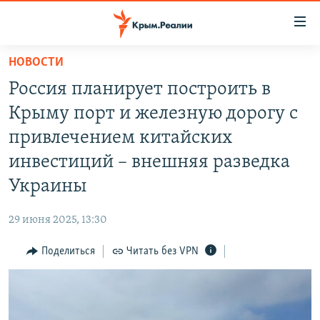
Доступность
ссылки
Вернуться
НОВОСТИ
к
НОВОСТИ
Россия планирует построить в
основному
СПЕЦПРОЕКТЫ
содержанию
Крыму порт и железную дорогу с
ВОДА
Вернутся
ГРУЗ 200
привлечением китайских
к
ИСТОРИЯ
КАРТА ВОЕННЫХ ОБЪЕКТОВ КРЫМА
инвестиций – внешняя разведка
главной
ЕЩЕ
11 ЛЕТ ОККУПАЦИИ КРЫМА. 11 ИСТОРИЙ СОПРОТИВЛЕНИЯ
навигации
Украины
Вернутся
РАДІО СВОБОДА
ИНТЕРАКТИВ
к
29 июня 2025, 13:30
КАК ОБОЙТИ БЛОКИРОВКУ
ИНФОГРАФИКА
поиску
Поделиться
Читать без VPN
ТЕЛЕПРОЕКТ КРЫМ.РЕАЛИИ
Українською
СОВЕТЫ ПРАВОЗАЩИТНИКОВ
Qırımtatar
ПРОПАВШИЕ БЕЗ ВЕСТИ