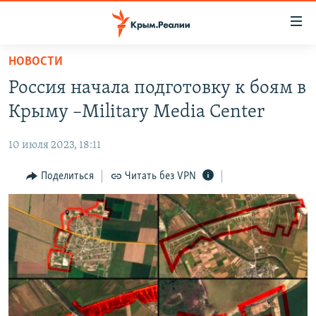
Доступность
ссылки
Вернуться
НОВОСТИ
к
НОВОСТИ
Россия начала подготовку к боям в
основному
СПЕЦПРОЕКТЫ
содержанию
Крыму –Military Media Center
ВОДА
Вернутся
ГРУЗ 200
к
10 июля 2023, 18:11
ИСТОРИЯ
КАРТА ВОЕННЫХ ОБЪЕКТОВ КРЫМА
главной
ЕЩЕ
Поделиться
Читать без VPN
11 ЛЕТ ОККУПАЦИИ КРЫМА. 11 ИСТОРИЙ СОПРОТИВЛЕНИЯ
навигации
Вернутся
РАДІО СВОБОДА
ИНТЕРАКТИВ
к
КАК ОБОЙТИ БЛОКИРОВКУ
ИНФОГРАФИКА
поиску
ТЕЛЕПРОЕКТ КРЫМ.РЕАЛИИ
Українською
СОВЕТЫ ПРАВОЗАЩИТНИКОВ
Qırımtatar
ПРОПАВШИЕ БЕЗ ВЕСТИ