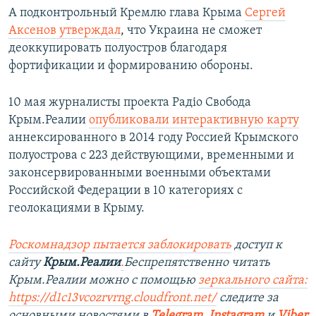
А подконтрольный Кремлю глава Крыма
Сергей
Аксенов утверждал
, что Украина не сможет
деоккупировать полуостров благодаря
фортификации и формированию обороны.
10 мая журналисты проекта Радіо Свобода
Крым.Реалии
опубликовали интерактивную карту
аннексированного в 2014 году Россией Крымского
полуострова с 223 действующими, временными и
законсервированными военными объектами
Российской Федерации в 10 категориях с
геолокациями в Крыму.
Роскомнадзор пытается заблокировать
доступ к
сайту
Крым.Реалии
.
Беспрепятственно читать
Крым.Реалии можно с помощью
зеркального сайта:
https://d1c13vcozrvrng.cloudfront.net/
следите за
основными новостями в
Telegram
,
Instagram
и
Viber