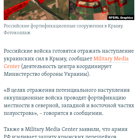
ПРИСОЕДИНЯЙТЕСЬ!
ПОБЕДИТЕЛЕЙ НЕ СУДЯТ?
КРЫМ.НЕПОКОРЕННЫЙ
Российские фортификационные сооружения в Крыму.
ELIFBE
Фотоколлаж
УКРАИНСКАЯ ПРОБЛЕМА КРЫМА
Все сайты RFE/RL
Российские войска готовятся отражать наступление
украинских сил в Крыму, сообщает
Military Media
Center
(деятельность центра координирует
Министерство обороны Украины).
«В целях отражения потенциального наступления
оккупационные войска проводят фортификацию
местности в северной, западной и восточной частях
полуострова», – говорится в сообщении.
Также в Military Media Center заявили, что армия
РФ усиливает защиту крымских перешейков.