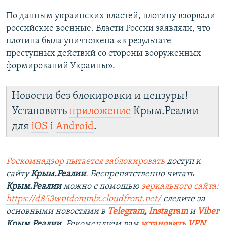
По данным украинских властей, плотину взорвали
российские военные. Власти России заявляли, что
плотина была уничтожена «в результате
преступных действий со стороны вооруженных
формирований Украины».
Новости без блокировки и цензуры!
Установить
приложение
Крым.Реалии
для
iOS
і
Android
.
Роскомнадзор пытается заблокировать
доступ к
сайту
Крым.Реалии
. Беспрепятственно читать
Крым.Реалии
можно с помощью
зеркального сайта:
https://d853wntdommlz.cloudfront.net/
следите за
основными новостями в
Telegram
,
Instagram
и
Viber
Крым.Реалии
. Рекомендуем вам
установить VPN
.