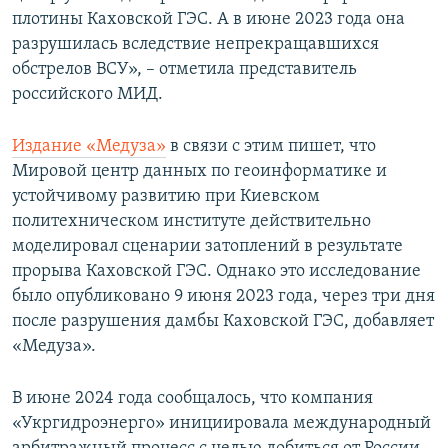
а
й
плотины Каховской ГЭС. А в июне 2023 года она
й
д
разрушилась вследствие непрекращавшихся
д
обстрелов ВСУ», – отметила представитель
российского МИД.
Издание «Медуза»
в связи с этим пишет, что
Мировой центр данных по геоинформатике и
устойчивому развитию при Киевском
политехническом институте действительно
моделировал сценарии затоплений в результате
прорыва Каховской ГЭС. Однако это исследование
было опубликовано 9 июня 2023 года, через три дня
после разрушения дамбы Каховской ГЭС, добавляет
«Медуза».
В июне 2024 года сообщалось, что компания
«Укргидроэнерго» инициировала международный