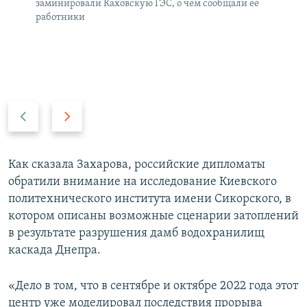
заминировали Каховскую ГЭС, о чем сообщали ее
работники
П
С
р
л
е
е
д
д
Как сказала Захарова, российские дипломаты
ы
у
обратили внимание на исследование Киевского
д
ю
политехнического института имени Сикорского, в
у
щ
котором описаны возможные сценарии затоплений
щ
и
в результате разрушения дамб водохранилищ
и
й
каскада Днепра.
й
с
с
л
«Дело в том, что в сентябре и октябре 2022 года этот
л
а
центр уже моделировал последствия прорыва