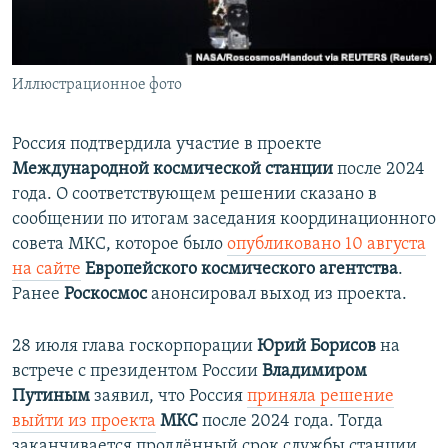
ПРИСОЕДИНЯЙТЕСЬ!
ПОБЕДИТЕЛЕЙ НЕ СУДЯТ?
КРЫМ.НЕПОКОРЕННЫЙ
Иллюстрационное фото
ELIFBE
УКРАИНСКАЯ ПРОБЛЕМА КРЫМА
Россия подтвердила участие в проекте
Все сайты RFE/RL
Международной космической станции
после 2024
года. О соответствующем решении сказано в
сообщении по итогам заседания координационного
совета МКС, которое было
опубликов
ано 10 августа
на сайте
Европейского космического агентства
.
Ранее
Роскосмос
анонсировал выход из проекта.
28 июля глава госкорпорации
Юрий Борисов
на
встрече с президентом России
Владимиром
Путиным
заявил, что Россия
приняла решение
выйти из проекта
МКС
после 2024 года. Тогда
заканчивается продлённый срок службы станции,