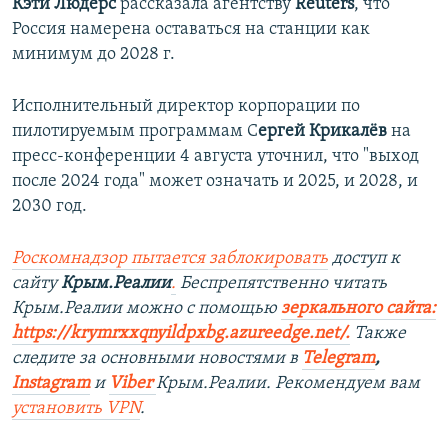
Кэти Людерс
рассказала агентству
Reuters
, что
Россия намерена оставаться на станции как
минимум до 2028 г.
Исполнительный директор корпорации по
пилотируемым программам С
ергей Крикалёв
на
пресс-конференции 4 августа уточнил, что "выход
после 2024 года" может означать и 2025, и 2028, и
2030 год.
Роскомнадзор пытается заблокировать
доступ к
сайту
Крым.Реалии
.
Беспрепятственно читать
Крым.Реалии можно с помощью
зеркального сайта:
https://krymrxxqnyildpxbg.azureedge.net/
.
Также
следите за основными новостями в
Telegram
,
Instagram
и
Viber
Крым.Реалии. Рекомендуем вам
установить VPN
.