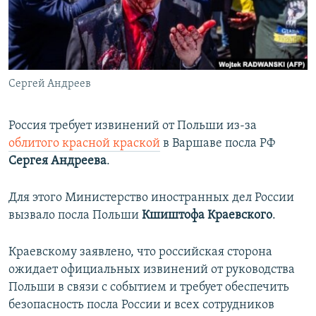
ПРИСОЕДИНЯЙТЕСЬ!
ПОБЕДИТЕЛЕЙ НЕ СУДЯТ?
КРЫМ.НЕПОКОРЕННЫЙ
ELIFBE
Сергей Андреев
УКРАИНСКАЯ ПРОБЛЕМА КРЫМА
Все сайты RFE/RL
Россия требует извинений от Польши из-за
облитого красной краской
в Варшаве посла РФ
Сергея Андреева
.
Для этого Министерство иностранных дел России
вызвало посла Польши
Кшиштофа Краевского
.
Краевскому заявлено, что российская сторона
ожидает официальных извинений от руководства
Польши в связи с событием и требует обеспечить
безопасность посла России и всех сотрудников