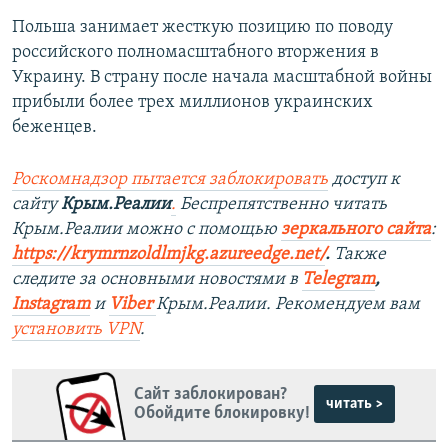
Польша занимает жесткую позицию по поводу
российского полномасштабного вторжения в
Украину. В страну после начала масштабной войны
прибыли более трех миллионов украинских
беженцев.
Роскомнадзор пытается заблокировать
доступ к
сайту
Крым.Реалии
.
Беспрепятственно читать
Крым.Реалии можно с помощью
зеркального сайта
:
https://krymrnzoldlmjkg.azureedge.net/
.
Также
следите за основными новостями в
Telegram
,
Instagram
и
Viber
Крым.Реалии. Рекомендуем вам
установить
VPN
.
Сайт заблокирован?
читать >
Обойдите блокировку!