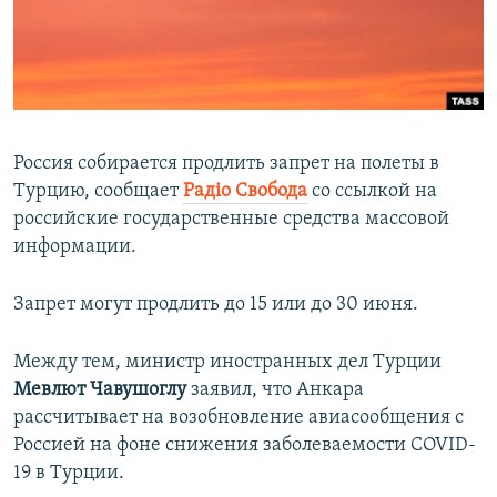
ПРИСОЕДИНЯЙТЕСЬ!
ПОБЕДИТЕЛЕЙ НЕ СУДЯТ?
КРЫМ.НЕПОКОРЕННЫЙ
ELIFBE
УКРАИНСКАЯ ПРОБЛЕМА КРЫМА
Россия собирается продлить запрет на полеты в
Все сайты RFE/RL
Турцию, сообщает
Радіо Свобода
со ссылкой на
российские государственные средства массовой
информации.
Запрет могут продлить до 15 или до 30 июня.
Между тем, министр иностранных дел Турции
Мевлют Чавушоглу
заявил, что Анкара
рассчитывает на возобновление авиасообщения с
Россией на фоне снижения заболеваемости COVID-
19 в Турции.