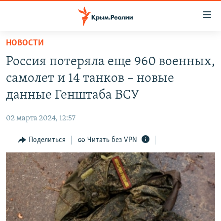
Доступность
ссылки
Вернуться
НОВОСТИ
к
НОВОСТИ
Россия потеряла еще 960 военных,
основному
СПЕЦПРОЕКТЫ
содержанию
самолет и 14 танков – новые
ВОДА
Вернутся
ГРУЗ 200
данные Генштаба ВСУ
к
ИСТОРИЯ
КАРТА ВОЕННЫХ ОБЪЕКТОВ КРЫМА
главной
02 марта 2024, 12:57
ЕЩЕ
11 ЛЕТ ОККУПАЦИИ КРЫМА. 11 ИСТОРИЙ СОПРОТИВЛЕНИЯ
навигации
Вернутся
Поделиться
Читать без VPN
РАДІО СВОБОДА
ИНТЕРАКТИВ
к
КАК ОБОЙТИ БЛОКИРОВКУ
ИНФОГРАФИКА
поиску
ТЕЛЕПРОЕКТ КРЫМ.РЕАЛИИ
Українською
СОВЕТЫ ПРАВОЗАЩИТНИКОВ
Qırımtatar
ПРОПАВШИЕ БЕЗ ВЕСТИ