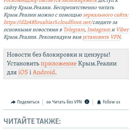
Роскомнадзор пытается заблокировать
доступ к
сайту Крым.Реалии. Беспрепятственно читать
Крым.Реалии можно с помощью
зеркального сайта:
https://d2z48hruxbiar5.cloudfront.net/
следите за
основными новостями в
Telegram
,
Instagram
и
Viber
Крым.Реалии. Рекомендуем вам
установить VPN
.
Новости без блокировки и цензуры!
Установить
приложение
Крым.Реалии
для
iOS
і
Android
.
Поделиться
Читать без VPN
Follow us
ЧИТАЙТЕ ТАКЖЕ: