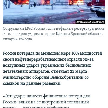
ПРИСОЕДИНЯЙТЕСЬ!
ПОБЕДИТЕЛЕЙ НЕ СУДЯТ?
КРЫМ.НЕПОКОРЕННЫЙ
ELIFBE
Сотрудники МЧС России гасят нефтяные резервуары после
УКРАИНСКАЯ ПРОБЛЕМА КРЫМА
того, как дрон ударил в городе Клинцы Брянской области,
Все сайты RFE/RL
январь 2024 года
Россия потеряла по меньшей мере 10% мощностей
своей нефтеперерабатывающей отрасли из-за
воздушных ударов украинских беспилотных
летательных аппаратов, отмечает 23 марта
Министерство обороны Великобритании со
ссылкой на данные разведки.
«Эти удары наносят финансовые потери для
России, влияя на ее внутренний топливный