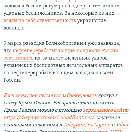
заводы в России регулярно подвергаются атакам
ударных беспилотников. За некоторые из них
взяли на себя ответственность
украинские
военные.
9 марта разведка Великобритании уже заявляла,
что
нефтеперерабатывающие мощности России
сократились
из-за многочисленных ударов
украинских беспилотных летательных аппаратов
по нефтеперерабатывающим заводам по всей
России.
Роскомнадзор пытается заблокировать
доступ к
сайту Крым.Реалии. Беспрепятственно читать
Крым.Реалии можно с помощью
зеркального сайта:
https://d1symyoz8hsmz7.cloudfront.net/
следите за
основными новостями в
Telegram
,
Instagram
и
Viber