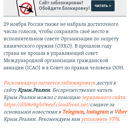
Сайт заблокирован?
читать >
Обойдите блокировку!
29 ноября Россия также не набрала достаточного
числа голосов, чтобы сохранить своё место в
исполнительном совете Организации по запрету
химического оружия (ОЗХО). В прошлом году
страна не прошла в управляющий совет
Международной организации гражданской
авиации (ICAO) и в Совет
по правам человека ООН.
Роскомнадзор пытается заблокировать
доступ к
сайту
Крым.Реалии
. Беспрепятственно читать
Крым.Реалии можно с помощью
зеркального сайта:
https://d3i8o9qjb06ezf.cloudfront.net/
следите за
основными новостями в
Telegram
,
Instagram
и
Viber
Крым.Реалии. Рекомендуем вам
установить VPN
.