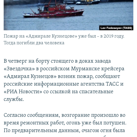
ПРИСОЕДИНЯЙТЕСЬ!
ПОБЕДИТЕЛЕЙ НЕ СУДЯТ?
КРЫМ.НЕПОКОРЕННЫЙ
ELIFBE
Пожар на «Адмирале Кузнецове» уже был – в 2019 году.
УКРАИНСКАЯ ПРОБЛЕМА КРЫМА
Тогда погибли два человека
Все сайты RFE/RL
В четверг на борту стоящего в доках завода
«Звездочка» в российском Мурманске крейсера
«Адмирал Кузнецов» возник пожар, сообщают
российские информационные агентства ТАСС и
«РИА Новости» со ссылкой на спасательные
службы.
Согласно сообщениям, возгорание произошло во
время ремонтных работ, огонь уже был потушен.
По предварительным данным, очагом огня была