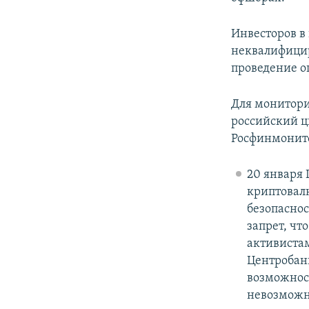
Инвесторов в
неквалифицир
проведение о
Для монитори
российский ц
Росфинмонит
20 января 
криптовалю
безопаснос
запрет, ч
активиста
Центробанк
возможнос
невозможн