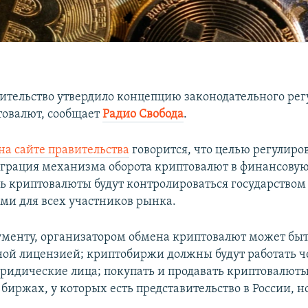
вительство утвердило концепцию законодательного ре
товалют, сообщает
Радио Свобода
.
а сайте правительства
говорится, что целью регулиро
еграция механизма оборота криптовалют в финансовую
рь криптовалюты будут контролироваться государством
ами для всех участников рынка.
ументу, организатором обмена криптовалют может быт
ной лицензией; криптобиржи должны будут работать ч
ридические лица; покупать и продавать криптовалют
иржах, у которых есть представительство в России, но