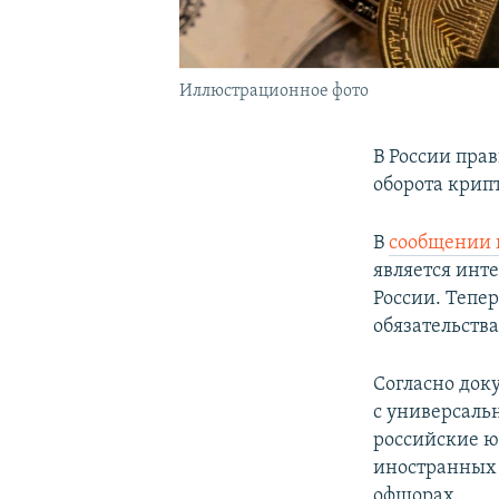
Иллюстрационное фото
В России пра
оборота крип
В
сообщении н
является инт
России. Тепе
обязательств
Согласно док
с универсаль
российские ю
иностранных б
офшорах.