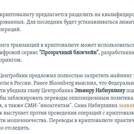
 криптовалюту предлагается разделить на квалифицир
ованных. Для последних будет устанавливаться лими
пераций.
нга транзакций в криптовалюте может использоваться
ифровой сервис
"Прозрачный блокчейн"
, разработанн
орингом.
Центробанк предложил полностью запретить майнинг 
ты в России. Ранее Bloomberg выяснил, что Федераль
ти убедила главу Центробанка
Эльвиру Набиуллину
под
тобы заблокировать переводы оппозиционным политика
м, а также СМИ-"иноагентам". Сама Набиуллина
заявл
 выступает против проведения операций с криптовалю
ти мошенничества. Переводы в криптовалюте практи
о отследить.