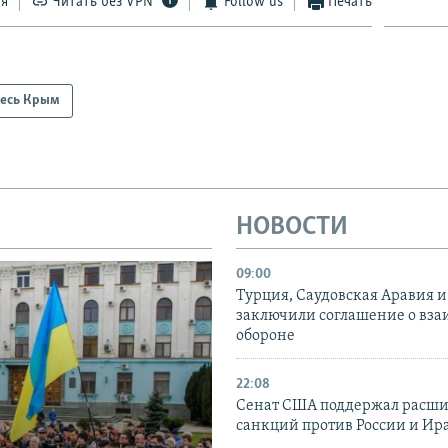
ся
Читать без VPN
Follow us
Печать
есь Крым
НОВОСТИ
09:00
Турция, Саудовская Аравия 
заключили соглашение о вз
обороне
22:08
Сенат США поддержал расш
санкций против России и Ир