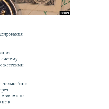
гулирования
вания
 систему
 с жесткими
ь только банк
ерез
ы можно и на
 не в