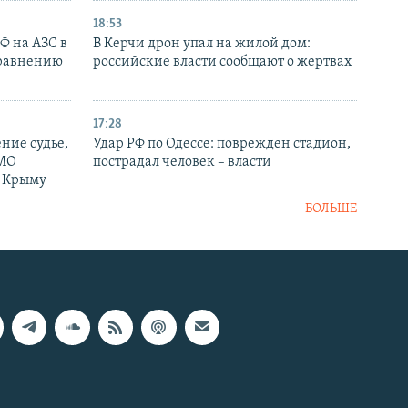
18:53
РФ на АЗС в
В Керчи дрон упал на жилой дом:
сравнению
российские власти сообщают о жертвах
17:28
ние судье,
Удар РФ по Одессе: поврежден стадион,
 МО
пострадал человек – власти
в Крыму
БОЛЬШЕ