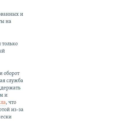
ованных и
ты на
 только
ый
и оборот
ная служба
держать
м и
яла
, что
той из-за
чески