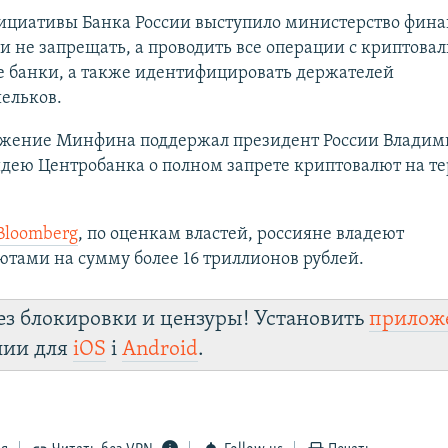
ициативы Банка России выступило министерство фина
 не запрещать, а проводить все операции с криптова
е банки, а также идентифицировать держателей
ельков.
ожение Минфина поддержал президент России Владим
идею Центробанка о полном запрете криптовалют на т
Bloomberg
, по оценкам властей, россияне владеют
тами на сумму более 16 триллионов рублей.
ез блокировки и цензуры! Установить
прилож
лии для
iOS
і
Android
.