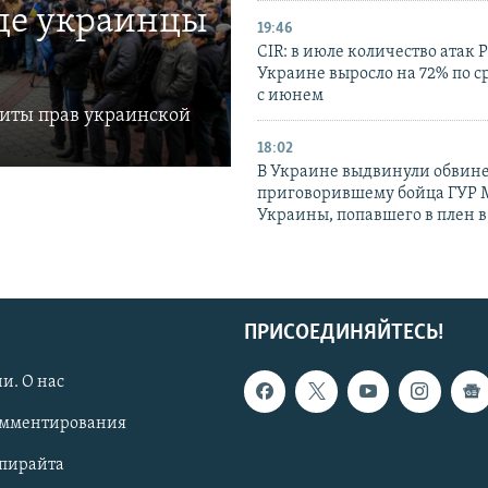
где украинцы
19:46
CIR: в июле количество атак 
Украине выросло на 72% по 
с июнем
щиты прав украинской
18:02
В Украине выдвинули обвине
приговорившему бойца ГУР
Украины, попавшего в плен 
ПРИСОЕДИНЯЙТЕСЬ!
и. О нас
омментирования
опирайта