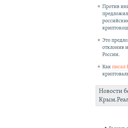
Против ин
предложили
российски
криптокош
Это предл
отклонив 
России.
Как
писал 
криптовалю
Новости б
Крым.Реа