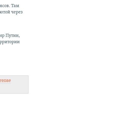
нсов. Там
лютой через
ир Путин,
ерритории
ение