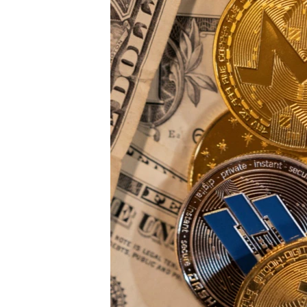
ПОБЕДИТЕЛЕЙ НЕ СУДЯТ?
КРЫМ.НЕПОКОРЕННЫЙ
ELIFBE
УКРАИНСКАЯ ПРОБЛЕМА КРЫМА