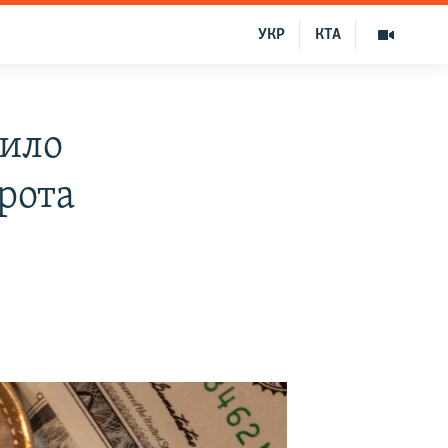
УКР
КТА
дило
рота