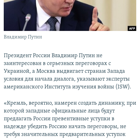
ПРИСОЕДИНЯЙТЕСЬ!
ПОБЕДИТЕЛЕЙ НЕ СУДЯТ?
КРЫМ.НЕПОКОРЕННЫЙ
ELIFBE
Владимир Путин
УКРАИНСКАЯ ПРОБЛЕМА КРЫМА
Все сайты RFE/RL
Президент России Владимир Путин не
заинтересован в серьезных переговорах с
Украиной, а Москва выдвигает странам Запада
условия для начала диалога, указывают эксперты
американского Института изучения войны (ISW).
«Кремль, вероятно, намерен создать динамику, при
которой западные официальные лица будут
предлагать России превентивные уступки в
надежде убедить Россию начать переговоры, не
требуя значительных предварительных уступок