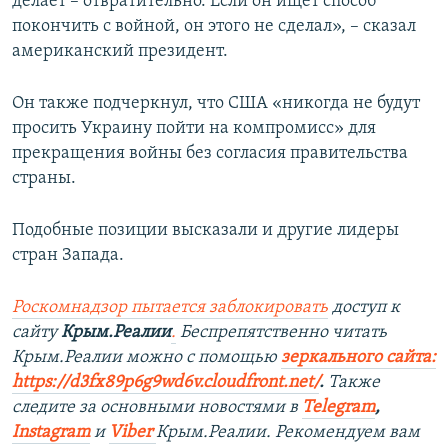
делает – отвратительно. Если он ищет способ
покончить с войной, он этого не сделал», – сказал
американский президент.
Он также подчеркнул, что США «никогда не будут
просить Украину пойти на компромисс» для
прекращения войны без согласия правительства
страны.
Подобные позиции высказали и другие лидеры
стран Запада.
Роскомнадзор пытается заблокировать
доступ к
сайту
Крым.Реалии
.
Беспрепятственно читать
Крым.Реалии можно с помощью
зеркального сайта:
https://d3fx89p6g9wd6v.cloudfront.net/
. ​
Также
следите за основными новостями в
Telegram
,
Instagram
и
Viber
Крым.Реалии. Рекомендуем вам