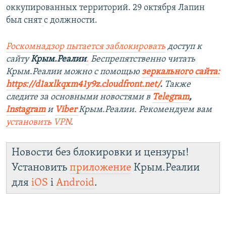
оккупированных территорий. 29 октября Лапин
был снят
с должности.
Роскомнадзор пытается заблокировать
доступ к
сайту
Крым.Реалии
.
Беспрепятственно читать
Крым.Реалии мож
но с помощью
зеркального сайта:
https://d1axlkqxm41y9z.cloudfront.net/
. ​
Также
следите за основными новостями в
Telegram
,
Instagra
m
и
Viber
Крым.Реалии. Рекомендуем вам
установить
VPN
.
Новости без блокировки и цензуры!
Установить
приложение
Крым.Реалии
для
iOS
і
Android
.