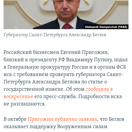
ПРИСОЕДИНЯЙТЕСЬ!
ПОБЕДИТЕЛЕЙ НЕ СУДЯТ?
КРЫМ.НЕПОКОРЕННЫЙ
ELIFBE
Губернатор Санкт-Петербурга Александр Беглов
УКРАИНСКАЯ ПРОБЛЕМА КРЫМА
Все сайты RFE/RL
Российский бизнесмен Евгений Пригожин,
близкий к президенту РФ Владимиру Путину, подал
в Генеральную прокуратуру России и в органы ФСБ
иск с требованием проверить губернатора Санкт-
Петербурга Александра Беглова по статье о
государственной измене. Об этом
сообщила в
воскресенье
его пресс-служба. Подробности иска
не разглашаются.
В октябре
Пригожин публично заявлял
, что Беглов
оказывает поддержку Вооруженным силам