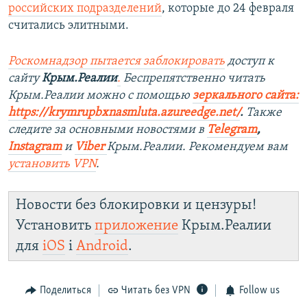
российских подразделений
, которые до 24 февраля
считались элитными.
Роскомнадзор пытается заблокировать
доступ к
сайту
Крым.Реалии
.
Беспрепятственно читать
Крым.Реалии можно с помощью
зеркального сайта:
https://krymrupbxnasmluta.azureedge.net/
. ​
Также
следите за основными новостями в
Telegram
,
Instagram
и
Viber
Крым.Реалии. Рекомендуем вам
установить
VPN
.
Новости без блокировки и цензуры!
Установить
приложение
Крым.Реалии
для
iOS
і
Android
.
Поделиться
Читать без VPN
Follow us