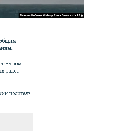
с общим
аины.
едиземном
ых ракет
кий носитель