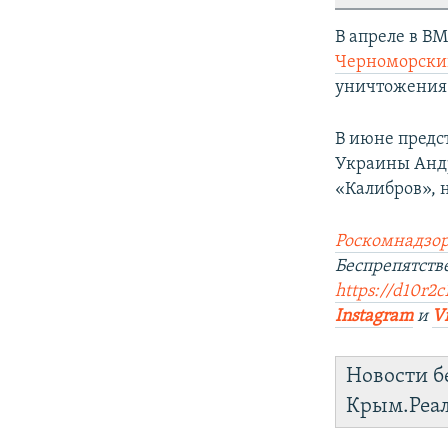
В апреле в В
Черноморский
уничтожения 
В июне предс
Украины Андр
«Калибров», 
Роскомнадзор
Беспрепятств
https://d10r2c
Instagram
и
V
Новости б
Крым.Реа