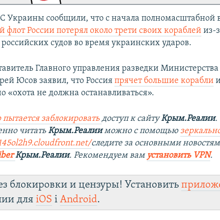
МС Украины сообщили, что с начала полномасштабной
 флот России потерял около трети своих кораблей
из-з
российских судов во время украинских ударов.
тавитель Главного управления разведки Министерства
ей Юсов заявил, что Россия
прячет большие корабли
и
но «охота не должна останавливаться».
 пытается заблокировать
доступ к сайту
Крым.Реалии
.
енно читать
Крым.Реалии
можно с помощью
зеркально
145ol2h9.cloudfront.net/
следите за основными новостя
iber
Крым.Реалии
. Рекомендуем вам
установить VPN
.
ез блокировки и цензуры! Установить
прилож
лии для
iOS
і
Android
.