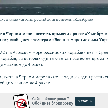
акже находился один российский носитель «Калибров»
т в Черном море носитель крылатых ракет «Калибр» 
ракет, сообщают в телеграме Военно-морские силы Укр
СУ, в Азовском море российских кораблей нет, в Ср
а корабля, из которых один является носителем крылат
им залпом до 4 ракет.
 августа, в Черном море также находился один российс
 общим залпом до 4 ракет.
Сайт заблокирован?
читать >
Обойдите блокировку!