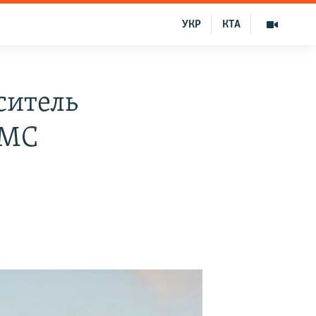
УКР
КТА
ситель
ВМС