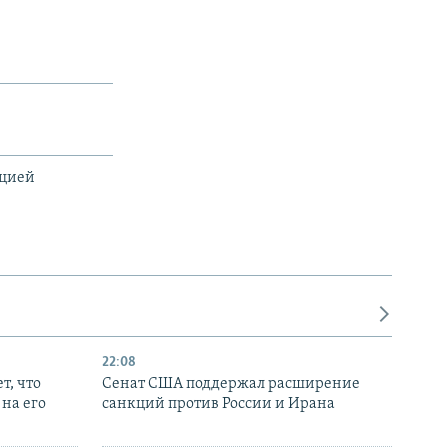
ацией
22:08
т, что
Сенат США поддержал расширение
на его
санкций против России и Ирана