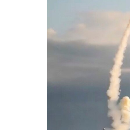
ПОБЕДИТЕЛЕЙ НЕ СУДЯТ?
КРЫМ.НЕПОКОРЕННЫЙ
ELIFBE
УКРАИНСКАЯ ПРОБЛЕМА КРЫМА