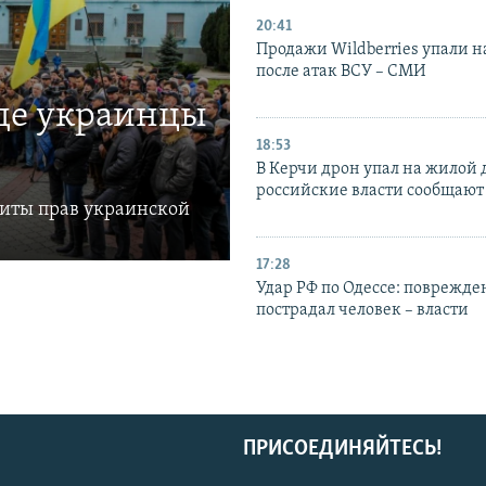
20:41
Продажи Wildberries упали н
после атак ВСУ – СМИ
где украинцы
18:53
В Керчи дрон упал на жилой 
российские власти сообщают
щиты прав украинской
17:28
Удар РФ по Одессе: поврежде
пострадал человек – власти
ПРИСОЕДИНЯЙТЕСЬ!