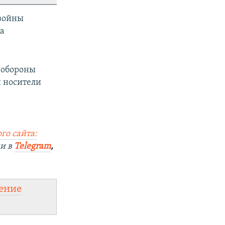
 войны
а
 обороны
 носители
го сайта:
ми в
Telegram
,
ение