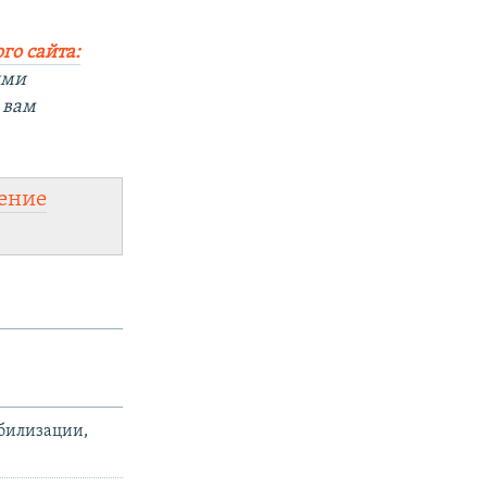
го сайта:
ыми
 вам
ение
обилизации,