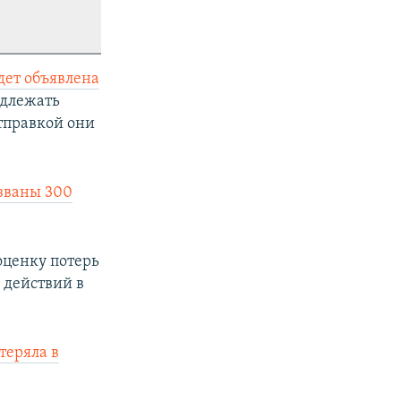
дет объявлена
одлежать
тправкой они
званы 300
оценку потерь
 действий в
теряла в