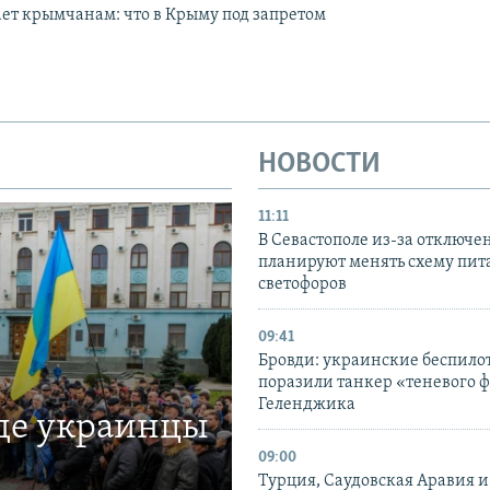
ет крымчанам: что в Крыму под запретом
НОВОСТИ
11:11
В Севастополе из-за отключе
планируют менять схему пит
светофоров
09:41
Бровди: украинские беспил
поразили танкер «теневого ф
Геленджика
где украинцы
09:00
Турция, Саудовская Аравия 