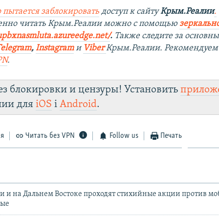
 пытается заблокировать
доступ к сайту
Крым.Реалии
.
венно читать Крым.Реалии можно с помощью
зеркально
upbxnasmluta.azureedge.net/
. ​
Также следите за основн
Telegram
,
Instagram
и
Viber
Крым.Реалии. Рекомендуем
PN
.
ез блокировки и цензуры! Установить
прилож
лии для
iOS
і
Android
.
ся
Читать без VPN
Follow us
Печать
ри и на Дальнем Востоке проходят стихийные акции против м
ные