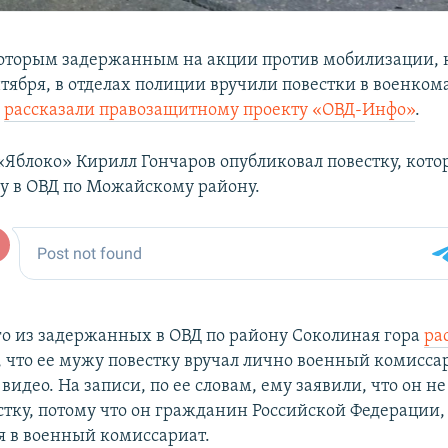
оторым задержанным на акции против мобилизации, 
тября, в отделах полиции вручили повестки в военком
е
рассказали правозащитному проекту «ОВД-Инфо»
.
«Яблоко» Кирилл Гончаров опубликовал повестку, кот
 в ОВД по Можайскому району.
го из задержанных в ОВД по району Соколиная гора
ра
, что ее мужу повестку вручал лично военный комиссар
видео. На записи, по ее словам, ему заявили, что он н
стку, потому что он гражданин Российской Федерации,
ся в военный комиссариат.