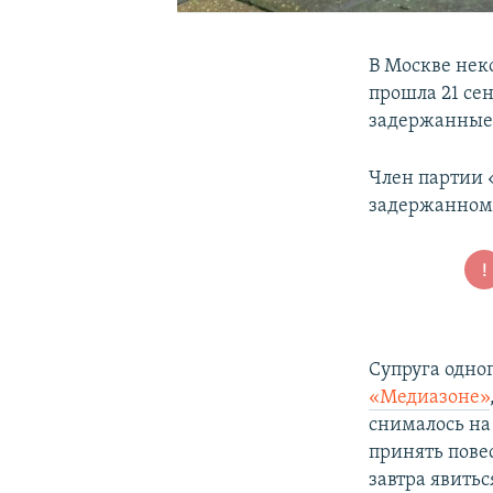
В Москве нек
прошла 21 сен
задержанны
Член партии 
задержанному
Супруга одно
«Медиазоне»
снималось на 
принять пове
завтра явить