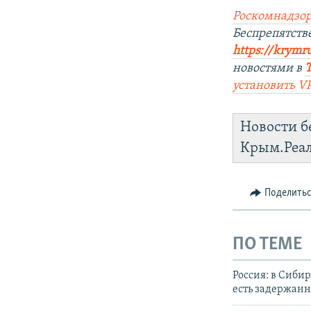
Роскомнадзор
Беспрепятст
https://krymr
новостями в
установить
V
Новости б
Крым.Реа
Поделить
ПО ТЕМЕ
Россия: в Сиби
есть задержан