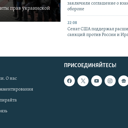
заключили соглашение о вз
щиты прав украинской
обороне
22:08
Сенат США поддержал расш
санкций против России и Ир
ПРИСОЕДИНЯЙТЕСЬ!
и. О нас
омментирования
опирайта
вязь