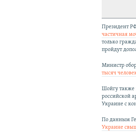
Президент РФ
частичная м
только гражд
пройдут допо
Министр обор
тысяч челове
Шойгу также 
российской ар
Украине с ко
По данным Ге
Украине свыш