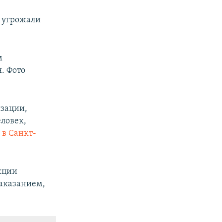
 угрожали
м
. Фото
зации,
еловек,
в Санкт-
кции
аказанием,