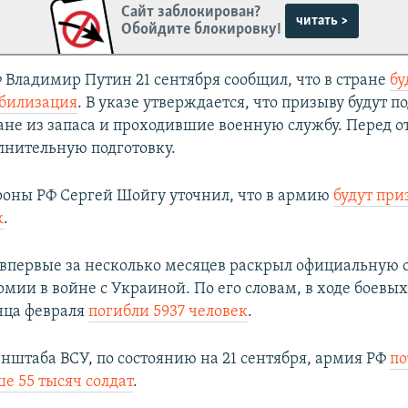
Сайт заблокирован?
читать >
Обойдите блокировку!
 Владимир Путин 21 сентября сообщил, что в стране
бу
обилизация
. В указе утверждается, что призыву будут п
ане из запаса и проходившие военную службу. Перед о
лнительную подготовку.
оны РФ Сергей Шойгу уточнил, что в армию
будут при
к
.
впервые за несколько месяцев раскрыл официальную 
мии в войне с Украиной. По его словам, в ходе боевых
нца февраля
погибли 5937 человек
.
нштаба ВСУ, по состоянию на 21 сентября, армия РФ
по
е 55 тысяч солдат
.