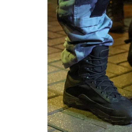
ПОБЕДИТЕЛЕЙ НЕ СУДЯТ?
КРЫМ.НЕПОКОРЕННЫЙ
ELIFBE
УКРАИНСКАЯ ПРОБЛЕМА КРЫМА