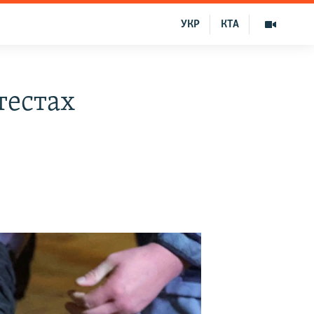
УКР
КТА
тестах