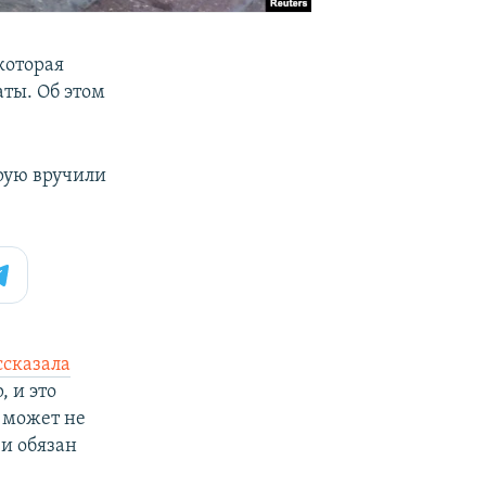
которая
аты. Об этом
орую вручили
ссказала
, и это
е может не
 и обязан