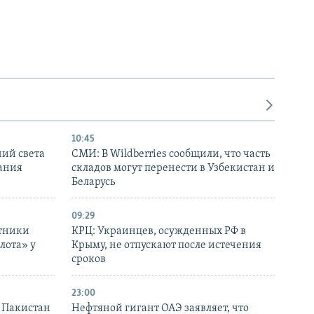
10:45
ний света
СМИ: В Wildberries сообщили, что часть
ания
складов могут перенести в Узбекистан и
Беларусь
09:29
отники
КРЦ: Украинцев, осужденных РФ в
лота» у
Крыму, не отпускают после истечения
сроков
23:00
и Пакистан
Нефтяной гигант ОАЭ заявляет, что