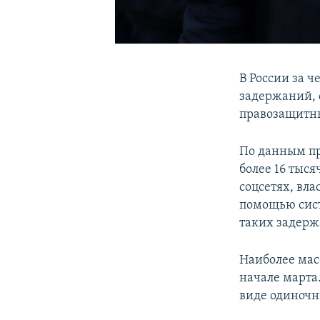
В России за ч
задержаний, 
правозащитн
По данным пр
более 16 тыся
соцсетях, вл
помощью сист
таких задерж
Наиболее мас
начале марта
виде одиночн