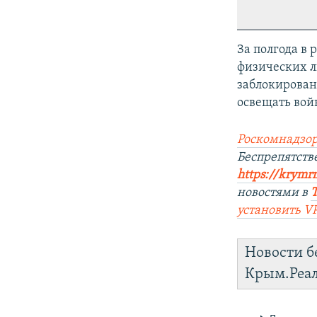
За полгода в
физических л
заблокированы
освещать вой
Роскомнадзор
Беспрепятст
https://krymr
новостями в
установить
V
Новости б
Крым.Реа