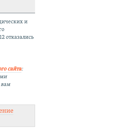
идических и
го
12 отказались
го сайта
:
ыми
 вам
ение