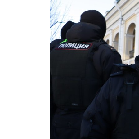
ПОБЕДИТЕЛЕЙ НЕ СУДЯТ?
КРЫМ.НЕПОКОРЕННЫЙ
ELIFBE
УКРАИНСКАЯ ПРОБЛЕМА КРЫМА