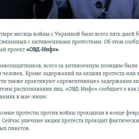
етыре месяца войны с Украиной было всего пять дней б
связанных с антивоенными протестами. Об этом сооб
ый проект
«
ОВД-Инфо»
.
авозащитников, всего за антивоенную позицию были
ч человек. Кроме задержаний на акциях протеста или з
асти также практикуют «превентивные» задержания ак
емы распознавания лиц. «ОВД-Инфо» сообщает о как
аниях в мае-июне.
совые протесты против войны проходили в конце февр
. Сейчас уличные акции протеста проходят фактически
ых пикетов.