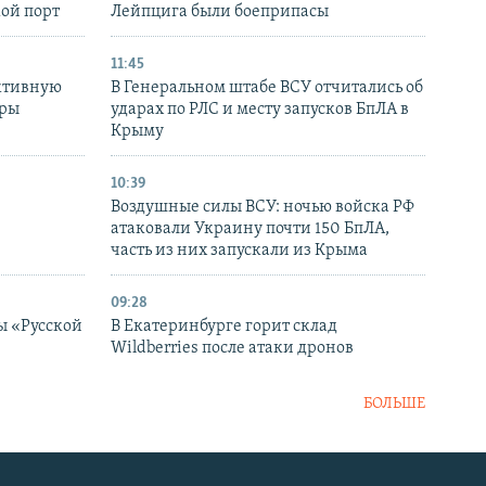
кой порт
Лейпцига были боеприпасы
11:45
ктивную
В Генеральном штабе ВСУ отчитались об
уры
ударах по РЛС и месту запусков БпЛА в
в
Крыму
10:39
Воздушные силы ВСУ: ночью войска РФ
атаковали Украину почти 150 БпЛА,
часть из них запускали из Крыма
09:28
ы «Русской
В Екатеринбурге горит склад
Wildberries после атаки дронов
БОЛЬШЕ