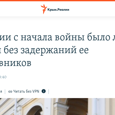
сии с начала войны было
й без задержаний ее
вников
3:40
ся
Читать без VPN