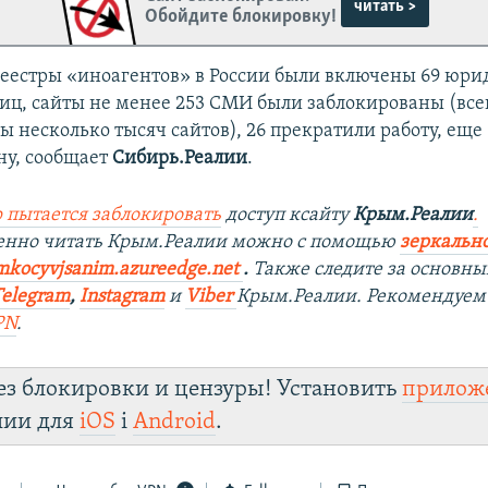
читать >
Обойдите блокировку!
 реестры «иноагентов» в России были включены 69 юр
иц, сайты не менее 253 СМИ были заблокированы (все
 несколько тысяч сайтов), 26 прекратили работу, еще 
ну, сообщает
Сибирь.Реалии
.
 пытается заблокировать
доступ ксайту
Крым.Реалии
.
венно читать Крым.Реалии можно с помощью
зеркально
mkocyvjsanim.azureedge.net
.
Также следите за основн
Telegram
,
Instagram
и
Viber
Крым.Реалии. Рекомендуем
PN
.
ез блокировки и цензуры! Установить
прилож
лии для
iOS
і
Android
.