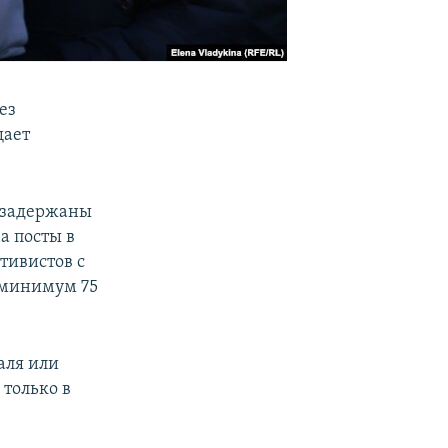
ез
щает
 задержаны
а посты в
тивистов с
 минимум 75
аля или
 только в