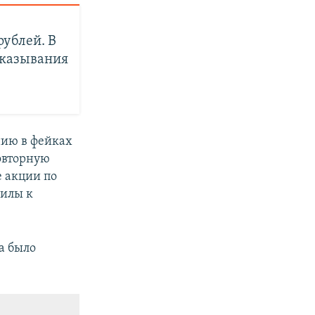
рублей. В
сказывания
нию в фейках
овторную
 акции по
силы к
а было