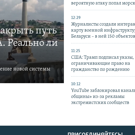
вероятную атаку попал морс
12:29
Журналисты создали интера
закрыть путь
карту военной инфраструкт
Беларуси – в ней 150 объекто
. Реально ли
11:25
США: Трамп подписал указы,
ограничивающие право на
ление новой системы
гражданство по рождению
10:12
YouTube заблокировал канал
общины» из-за рекламы
экстремистских сообществ