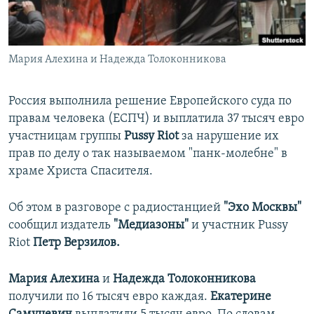
ПРИСОЕДИНЯЙТЕСЬ!
ПОБЕДИТЕЛЕЙ НЕ СУДЯТ?
КРЫМ.НЕПОКОРЕННЫЙ
Мария Алехина и Надежда Толоконникова
ELIFBE
УКРАИНСКАЯ ПРОБЛЕМА КРЫМА
Россия выполнила решение Европейского суда по
Все сайты RFE/RL
правам человека (ЕСПЧ) и выплатила 37 тысяч евро
участницам группы
Pussy Riot
за нарушение их
прав по делу о так называемом "панк-молебне" в
храме Христа Спасителя.
Об этом в разговоре с радиостанцией
"Эхо Москвы"
сообщил издатель
"Медиазоны"
и участник Pussy
Riot
Петр Верзилов.
Мария Алехина
и
Надежда Толоконникова
получили по 16 тысяч евро каждая.
Екатерине