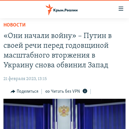
Доступность
ссылки
Вернуться
НОВОСТИ
к
НОВОСТИ
«Они начали войну» – Путин в
основному
СПЕЦПРОЕКТЫ
содержанию
своей речи перед годовщиной
ВОДА
Вернутся
ГРУЗ 200
масштабного вторжения в
к
ИСТОРИЯ
КАРТА ВОЕННЫХ ОБЪЕКТОВ КРЫМА
Украину снова обвинил Запад
главной
ЕЩЕ
11 ЛЕТ ОККУПАЦИИ КРЫМА. 11 ИСТОРИЙ СОПРОТИВЛЕНИЯ
навигации
21 февраля 2023, 13:15
Вернутся
РАДІО СВОБОДА
ИНТЕРАКТИВ
к
Поделиться
Читать без VPN
КАК ОБОЙТИ БЛОКИРОВКУ
ИНФОГРАФИКА
поиску
ТЕЛЕПРОЕКТ КРЫМ.РЕАЛИИ
Українською
СОВЕТЫ ПРАВОЗАЩИТНИКОВ
Qırımtatar
ПРОПАВШИЕ БЕЗ ВЕСТИ