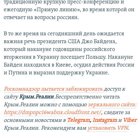
традиционную крупную пресс-конференцию и
ежегодную «Прямую линию», во время которой он
отвечает на вопросы россиян.
В то же время на сегодняшний день ожидается
важная речь президента США Джо Байдена,
который накануне годовщины российского
вторжения в Украину посещает Польшу. Накануне
Байден находился в Киеве, осудил действия России
и Путина и выразил поддержку Украине.
Роскомнадзор пытается заблокировать
доступ к
сайту
Крым.Реалии
.
Беспрепятственно читать
Крым.Реалии можно с помощью
зеркального сайта:
https://dmpnpc16wabnx.cloudfront.net/
,
следите за
основными новостями в
Telegram
,
Instagram
и
Viber
Крым.Реалии. Рекомендуем вам
установить VPN
.