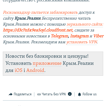
сотрудничество с российскими компаниями.
Роскомнадзор пытается заблокировать
доступ к
сайту
Крым.Реалии
.
Беспрепятственно читать
Крым.Реалии можно с помощью
зеркального сайта:
https://d3c7n5x9ea5oyl.cloudfront.net,
следите за
основными новостями в
Telegram
,
Instagram
и
Viber
Крым.Реалии. Рекомендуем вам
установить VPN
.
Новости без блокировки и цензуры!
Установить
приложение
Крым.Реалии
для
iOS
і
Android
.
Поделиться
Читать без VPN
Follow us