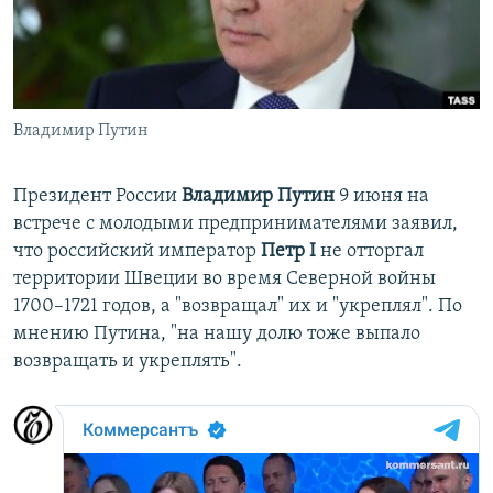
ПРИСОЕДИНЯЙТЕСЬ!
ПОБЕДИТЕЛЕЙ НЕ СУДЯТ?
КРЫМ.НЕПОКОРЕННЫЙ
ELIFBE
Владимир Путин
УКРАИНСКАЯ ПРОБЛЕМА КРЫМА
Все сайты RFE/RL
Президент России
Владимир Путин
9 июня на
встрече с молодыми предпринимателями заявил,
что российский император
Петр I
не отторгал
территории Швеции во время Северной войны
1700–1721 годов, а "возвращал" их и "укреплял". По
мнению Путина, "на нашу долю тоже выпало
возвращать и укреплять".