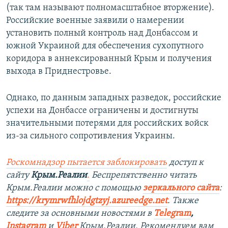
(так там называют полномасштабное вторжение).
Российские военные заявили о намерении
установить полный контроль над Донбассом и
южной Украиной для обеспечения сухопутного
коридора в аннексированный Крым и получения
выхода в Приднестровье.
Однако, по данным западных разведок, российские
успехи на Донбассе ограничены и достигнуты
значительными потерями для российских войск
из-за сильного сопротивления Украины.
Роскомнадзор пытается заблокировать
доступ к
сайту
Крым.Реалии
.
Беспрепятственно читать
Крым.Реалии можно с помощью
зеркального сайта
:
https://krymrwfhlojdgtzyj.azureedge.net
.
Также
следите за основными новостями в
Telegram
,
Instagram
и
Viber
Крым.Реалии. Рекомендуем вам