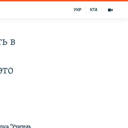
УКР
КТА
ь в
к
это
рса "Учитель