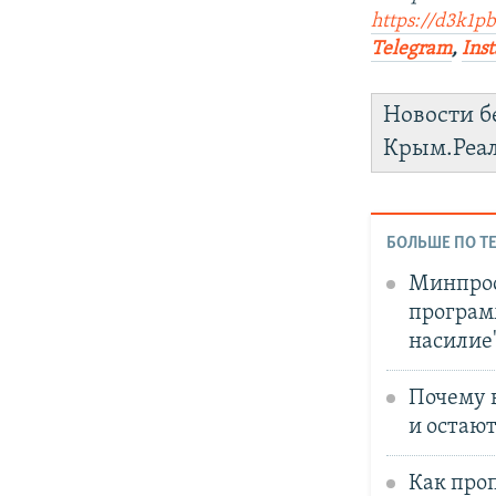
https://d3k1p
Telegram
,
Ins
Новости б
Крым.Реа
БОЛЬШЕ ПО Т
Минпрос
програм
насилие
Почему 
и остаю
Как про