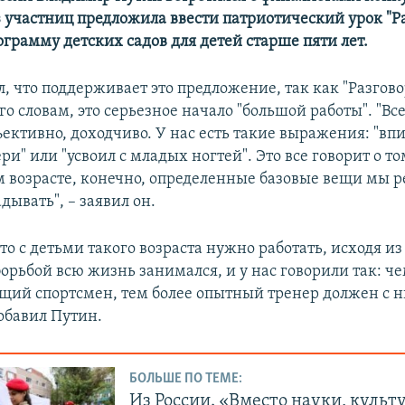
из участниц предложила ввести патриотический урок "Р
грамму детских садов для детей старше пяти лет.
, что поддерживает это предложение, так как "Разгов
го словам, это серьезное начало "большой работы". "Вс
ективно, доходчиво. У нас есть такие выражения: "впи
и" или "усвоил с младых ногтей". Это все говорит о том
 возрасте, конечно, определенные базовые вещи мы р
ывать", – заявил он.
то с детьми такого возраста нужно работать, исходя из
борьбой всю жизнь занимался, и у нас говорили так: 
ущий спортсмен, тем более опытный тренер должен с 
добавил Путин.
БОЛЬШЕ ПО ТЕМЕ:
Из России. «Вместо науки, культ