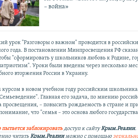
– война»
ий урок "Разговоры о важном" проводится в российск
ного года. В постановлении Минпросвещения РФ сказан
тобы "сформировать у школьников любовь к Родине, го
 патриотизм". Уроки были введены через несколько мес
ного вторжения России в Украину.
м курсом в новом учебном году российским школьника
"Семьеведение". Главная его задача, по мнению россий
 просвещения, – повысить рождаемость в стране и пр
нимание, что "семья – это основа любого государства
 пытается заблокировать
доступ к сайту
Крым.Реалии
.
енно читать
Крым.Реалии
можно с помощью
зеркально