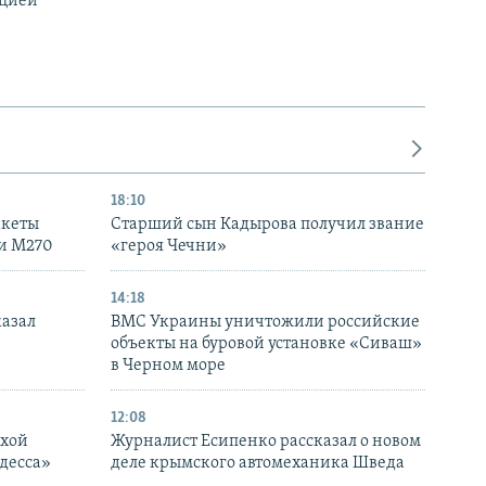
ацией
18:10
акеты
Старший сын Кадырова получил звание
ки M270
«героя Чечни»
14:18
казал
ВМС Украины уничтожили российские
объекты на буровой установке «Сиваш»
в Черном море
12:08
ухой
Журналист Есипенко рассказал о новом
десса»
деле крымского автомеханика Шведа