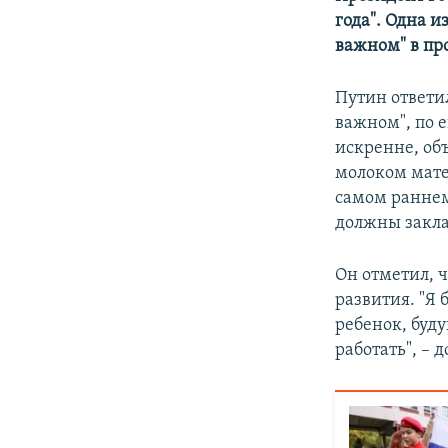
ПОБЕДИТЕЛЕЙ НЕ СУДЯТ?
года". Одна 
КРЫМ.НЕПОКОРЕННЫЙ
важном" в про
ELIFBE
Путин ответил
УКРАИНСКАЯ ПРОБЛЕМА КРЫМА
важном", по е
искренне, объ
молоком матер
самом раннем
должны заклад
Он отметил, ч
развития. "Я 
ребенок, буд
работать", – 