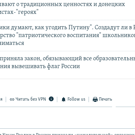
ывают о традиционных ценностях и донецких
стах-"героях"
ки думают, как угодить Путину". Создадут ли в 
рство "патриотического воспитания" школьников
аниматься
 приняла закон, обязывающий все образовательн
ния вывешивать флаг России
ся
Читать без VPN
Follow us
Печать