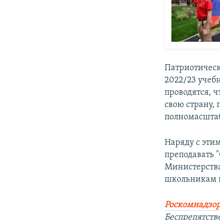
Патриотическ
2022/23 учеб
проводятся, ч
свою страну,
полномасштаб
Наряду с эти
преподавать 
Министерства
школьникам по
Роскомнадзор
Беспрепятств