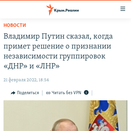
Доступность
ссылки
Вернуться
НОВОСТИ
к
НОВОСТИ
Владимир Путин сказал, когда
основному
СПЕЦПРОЕКТЫ
содержанию
примет решение о признании
ВОДА
Вернутся
ГРУЗ 200
независимости группировок
к
ИСТОРИЯ
КАРТА ВОЕННЫХ ОБЪЕКТОВ КРЫМА
«ДНР» и «ЛНР»
главной
ЕЩЕ
11 ЛЕТ ОККУПАЦИИ КРЫМА. 11 ИСТОРИЙ СОПРОТИВЛЕНИЯ
навигации
21 февраля 2022, 18:54
Вернутся
РАДІО СВОБОДА
ИНТЕРАКТИВ
к
Поделиться
Читать без VPN
КАК ОБОЙТИ БЛОКИРОВКУ
ИНФОГРАФИКА
поиску
ТЕЛЕПРОЕКТ КРЫМ.РЕАЛИИ
Українською
СОВЕТЫ ПРАВОЗАЩИТНИКОВ
Qırımtatar
ПРОПАВШИЕ БЕЗ ВЕСТИ