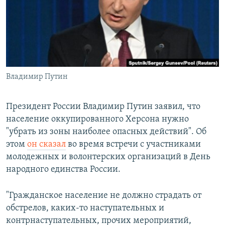
ПРИСОЕДИНЯЙТЕСЬ!
ПОБЕДИТЕЛЕЙ НЕ СУДЯТ?
КРЫМ.НЕПОКОРЕННЫЙ
ELIFBE
УКРАИНСКАЯ ПРОБЛЕМА КРЫМА
Все сайты RFE/RL
Владимир Путин
Президент России Владимир Путин заявил, что
население оккупированного Херсона нужно
"убрать из зоны наиболее опасных действий". Об
этом
он сказал
во время встречи с участниками
молодежных и волонтерских организаций в День
народного единства России.
"Гражданское население не должно страдать от
обстрелов, каких-то наступательных и
контрнаступательных, прочих мероприятий,