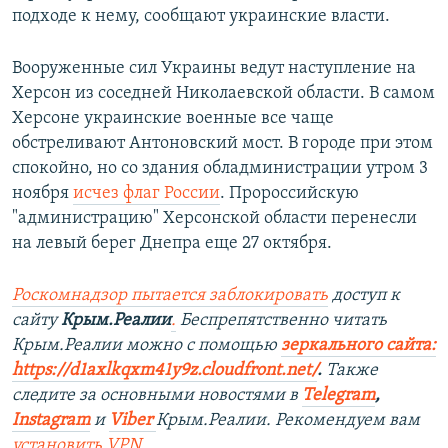
подходе к нему, сообщают украинские власти.
Вооруженные сил Украины ведут наступление на
Херсон из соседней Николаевской области. В самом
Херсоне украинские военные все чаще
обстреливают Антоновский мост. В городе при этом
спокойно, но со здания обладминистрации утром 3
ноября
исчез флаг России
. Пророссийскую
"администрацию" Херсонской области перенесли
на левый берег Днепра еще 27 октября.
Роскомнадзор пытается заблокировать
доступ к
сайту
Крым.Реалии
.
Беспрепятственно читать
Крым.Реалии мож
но с помощью
зеркального сайта:
https://d1axlkqxm41y9z.cloudfront.net/
. ​
Также
следите за основными новостями в
Telegram
,
Instagra
m
и
Viber
Крым.Реалии. Рекомендуем вам
установить
VPN
.