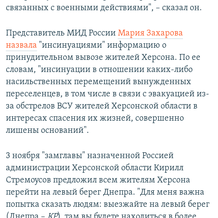
связанных с военными действиями", – сказал он.
Представитель МИД России
Мария Захарова
назвала
"инсинуациями" информацию о
принудительном вывозе жителей Херсона. По ее
словам, "инсинуации в отношении каких-либо
насильственных перемещений вынужденных
переселенцев, в том числе в связи с эвакуацией из-
за обстрелов ВСУ жителей Херсонской области в
интересах спасения их жизней, совершенно
лишены оснований".
3 ноября "замглавы" назначенной Россией
администрации Херсонской области Кирилл
Стремоусов предложил всем жителям Херсона
перейти на левый берег Днепра. "Для меня важна
попытка сказать людям: выезжайте на левый берег
(Днепра –
КР
), там вы будете находиться в более