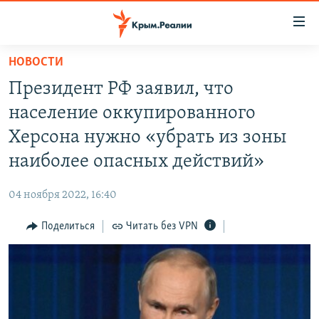
Доступность
ссылки
Вернуться
НОВОСТИ
к
НОВОСТИ
Президент РФ заявил, что
основному
СПЕЦПРОЕКТЫ
содержанию
население оккупированного
ВОДА
Вернутся
ГРУЗ 200
Херсона нужно «убрать из зоны
к
ИСТОРИЯ
КАРТА ВОЕННЫХ ОБЪЕКТОВ КРЫМА
наиболее опасных действий»
главной
ЕЩЕ
11 ЛЕТ ОККУПАЦИИ КРЫМА. 11 ИСТОРИЙ СОПРОТИВЛЕНИЯ
навигации
04 ноября 2022, 16:40
Вернутся
РАДІО СВОБОДА
ИНТЕРАКТИВ
к
Поделиться
Читать без VPN
КАК ОБОЙТИ БЛОКИРОВКУ
ИНФОГРАФИКА
поиску
ТЕЛЕПРОЕКТ КРЫМ.РЕАЛИИ
Українською
СОВЕТЫ ПРАВОЗАЩИТНИКОВ
Qırımtatar
ПРОПАВШИЕ БЕЗ ВЕСТИ