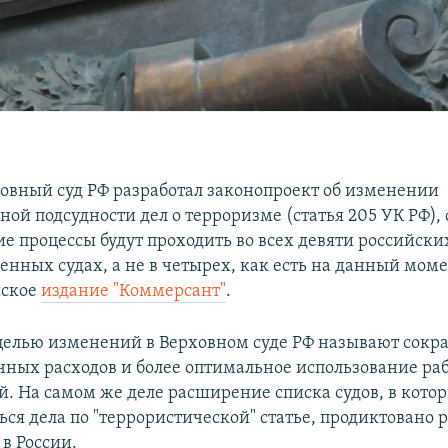
ховный суд РФ разработал законопроект об изменении
ой подсудности дел о терроризме (статья 205 УК РФ), 
ие процессы будут проходить во всех девяти российск
енных судах, а не в четырех, как есть на данный моме
йское
издание "Коммерсант"
.
елью изменений в Верховном суде РФ называют сок
ных расходов и более оптимальное использование ра
й. На самом же деле расширение списка судов, в котор
ся дела по "террористической" статье, продиктовано 
в России.