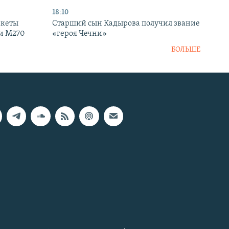
18:10
акеты
Старший сын Кадырова получил звание
ки M270
«героя Чечни»
БОЛЬШЕ