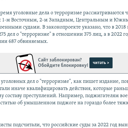
время уголовные дела о терроризме рассматриваются 
: 1-м Восточным, 2-м Западным, Центральным и Южн
енными судами. В законопроекте указано, что в 2018 
75 дел о "терроризме" в отношении 375 лиц, а в 2022 го
нии 687 обвиняемых.
Сайт заблокирован?
читать >
Обойдите блокировку!
 уголовных дел о "терроризме", как пишет издание, пов
стали иначе квалифицировать действия, которые рань
у составу преступлений. Например, поджигателям во
 статью об умышленном поджоге на гораздо более тяжк
исты подсчитали, что российские суды за 2022 год вы