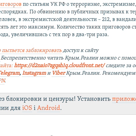
иговоров
по статьям УК РФ о терроризме, экстремизме
еспорядках. По обвинению в публичных призывах к т
еловек, в экстремистской деятельности – 212, в вандали
ять лет это максимум. Количество таких приговоров с
года, увеличившись с тех пор в два-три раза.
 пытается заблокировать
доступ к сайту
.
Беспрепятственно читать Крым.Реалии можно с пом
сайта:
https://d2naio7zgqsh1q.cloudfront.net/
следите за
Telegram
,
Instagram
и
Viber
Крым.Реалии. Рекомендуем
PN
.
ез блокировки и цензуры! Установить
прилож
лии для
iOS
і
Android
.