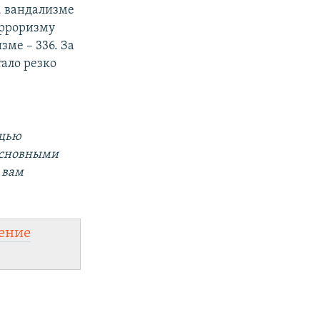
, вандализме
ерроризму
зме – 336. За
тало резко
ощью
 основными
 вам
ение