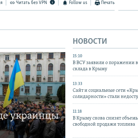
ся
Читать без VPN
Follow us
Печать
НОВОСТИ
15:10
В ВСУ заявили о поражении 
склада в Крыму
13:33
Сайт и социальные сети «Кр
солидарности» стали недост
11:18
где украинцы
В Крыму снова снизят объем
свободной продажи топлива