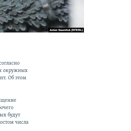
согласно
их окружных
нт. Об этом
ращение
бочего
ых будут
ростом числа