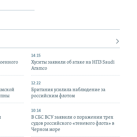
14:15
военного
Хуситы заявили об атаке на НПЗ Saudi
Aramco
12:22
ымской
Британия усилила наблюдение за
упны
российским флотом
10:14
ы
В СБС ВСУ заявили о поражении трех
судов российского «теневого флота» в
Черном море