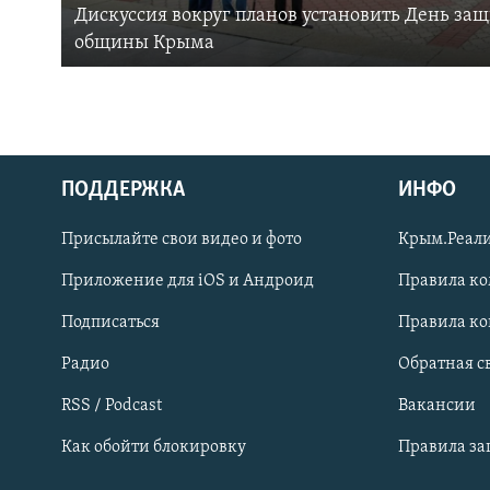
Дискуссия вокруг планов установить День за
общины Крыма
ПОДДЕРЖКА
ИНФО
Українською
Присылайте свои видео и фото
Крым.Реали
Qırımtatar
Приложение для iOS и Андроид
Правила к
Подписаться
Правила к
ПРИСОЕДИНЯЙТЕСЬ!
Радио
Обратная с
RSS / Podcast
Вакансии
Как обойти блокировку
Правила з
Все сайты RFE/RL