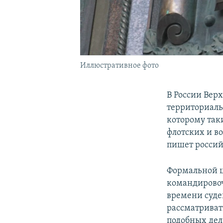
Иллюстративное фото
В России Вер
территориальн
которому так
флотских и во
пишет росси
Формальной ц
командировоч
времени суде
рассматривать
подобных дел 