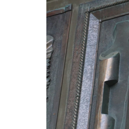
ПОБЕДИТЕЛЕЙ НЕ СУДЯТ?
КРЫМ.НЕПОКОРЕННЫЙ
ELIFBE
УКРАИНСКАЯ ПРОБЛЕМА КРЫМА