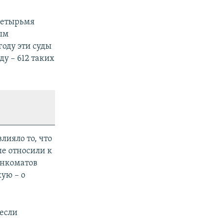
четырьмя
ым
году эти суды
ду – 612 таких
лияло то, что
ше относили к
енкоматов
ую – о
несли