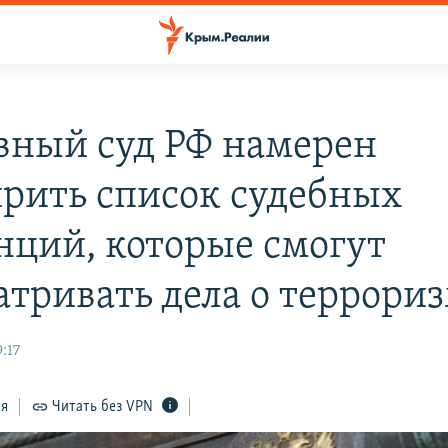
вный суд РФ намерен
рить список судебных
нций, которые смогут
атривать дела о террори
:17
ся
Читать без VPN