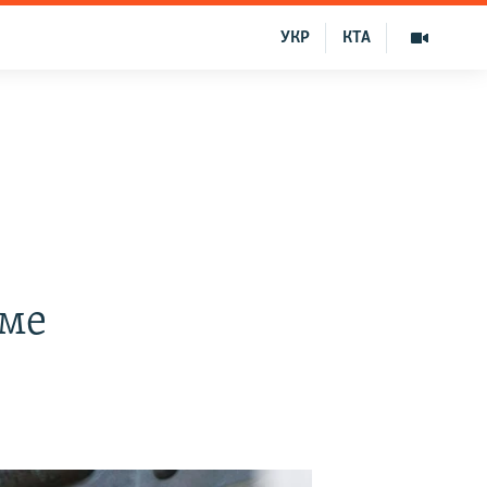
УКР
КТА
зме