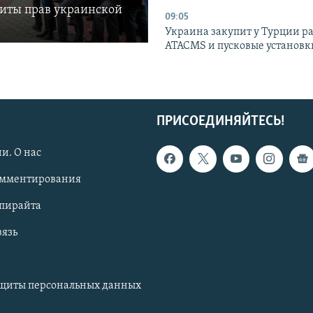
щиты прав украинской
09:05
Украина закупит у Турции р
ATACMS и пусковые установ
ПРИСОЕДИНЯЙТЕСЬ!
и. О нас
омментирования
опирайта
вязь
ащиты персональных данных