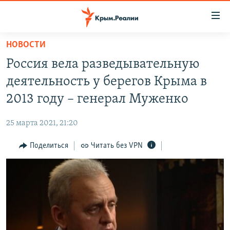
Доступность
ссылки
Вернуться
НОВОСТИ
к
НОВОСТИ
Россия вела разведывательную
основному
СПЕЦПРОЕКТЫ
содержанию
деятельность у берегов Крыма в
ВОДА
Вернутся
ГРУЗ 200
2013 году – генерал Муженко
к
ИСТОРИЯ
КАРТА ВОЕННЫХ ОБЪЕКТОВ КРЫМА
главной
25 марта 2021, 21:20
ЕЩЕ
11 ЛЕТ ОККУПАЦИИ КРЫМА. 11 ИСТОРИЙ СОПРОТИВЛЕНИЯ
навигации
Вернутся
Поделиться
Читать без VPN
РАДІО СВОБОДА
ИНТЕРАКТИВ
к
КАК ОБОЙТИ БЛОКИРОВКУ
ИНФОГРАФИКА
поиску
ТЕЛЕПРОЕКТ КРЫМ.РЕАЛИИ
Українською
СОВЕТЫ ПРАВОЗАЩИТНИКОВ
Qırımtatar
ПРОПАВШИЕ БЕЗ ВЕСТИ