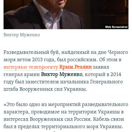
ПРИСОЕДИНЯЙТЕСЬ!
ПОБЕДИТЕЛЕЙ НЕ СУДЯТ?
КРЫМ.НЕПОКОРЕННЫЙ
ELIFBE
Виктор Муженко
УКРАИНСКАЯ ПРОБЛЕМА КРЫМА
Все сайты RFE/RL
Разведывательный буй, найденный на дне Черного
моря летом 2013 года, был российским. Об этом в
интервью телепроекту
Крым.Реалии
заявил
генерал армии
Виктор Муженко
, который в 2014
году был заместителем начальника Генерального
штаба Вооруженных сил Украины.
«Это было одно из мероприятий разведывательного
характера, проводимое на территории Украины в
интересах Вооруженных сил России. Кабель связи
был в пределах территориального моря Украины.