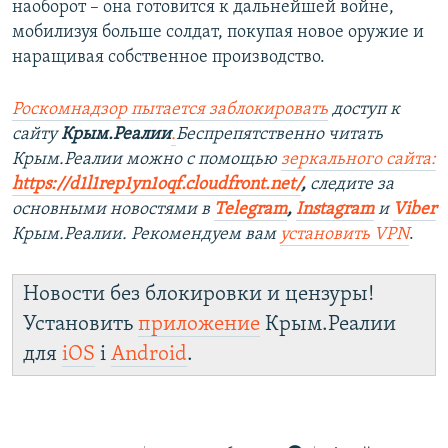
наоборот – она готовится к дальнейшей войне,
мобилизуя больше солдат, покупая новое оружие и
наращивая собственное производство.
Роскомнадзор пытается заблокировать
доступ к
сайту
Крым.Реалии
.
Беспрепятственно читать
Крым.Реалии можно с помощью
зеркального сайта:
https://d1l1rep1yn1oqf.cloudfront.net/
,
следите за
основными новостями в
Telegram
,
Instagram
и
Viber
Крым.Реалии. Рекомендуем вам
установить VPN
.
Новости без блокировки и цензуры!
Установить
приложение
Крым.Реалии
для
iOS
і
Android
.