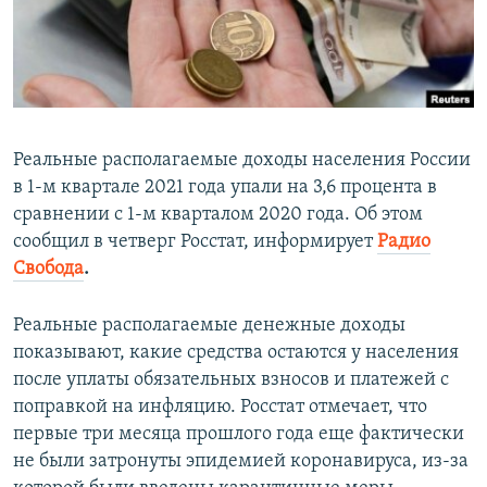
ПРИСОЕДИНЯЙТЕСЬ!
ПОБЕДИТЕЛЕЙ НЕ СУДЯТ?
КРЫМ.НЕПОКОРЕННЫЙ
ELIFBE
УКРАИНСКАЯ ПРОБЛЕМА КРЫМА
Реальные располагаемые доходы населения России
Все сайты RFE/RL
в 1-м квартале 2021 года упали на 3,6 процента в
сравнении с 1-м кварталом 2020 года. Об этом
сообщил в четверг Росстат, информирует
Радио
Свобода
.
Реальные располагаемые денежные доходы
показывают, какие средства остаются у населения
после уплаты обязательных взносов и платежей с
поправкой на инфляцию. Росстат отмечает, что
первые три месяца прошлого года еще фактически
не были затронуты эпидемией коронавируса, из-за