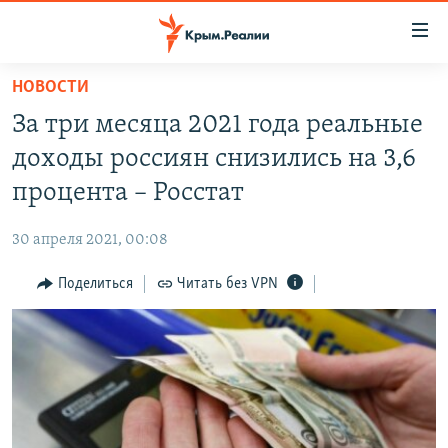
Доступность
ссылки
Вернуться
НОВОСТИ
к
НОВОСТИ
За три месяца 2021 года реальные
основному
СПЕЦПРОЕКТЫ
содержанию
доходы россиян снизились на 3,6
ВОДА
Вернутся
ГРУЗ 200
процента – Росстат
к
ИСТОРИЯ
КАРТА ВОЕННЫХ ОБЪЕКТОВ КРЫМА
главной
30 апреля 2021, 00:08
ЕЩЕ
11 ЛЕТ ОККУПАЦИИ КРЫМА. 11 ИСТОРИЙ СОПРОТИВЛЕНИЯ
навигации
Вернутся
Поделиться
Читать без VPN
РАДІО СВОБОДА
ИНТЕРАКТИВ
к
КАК ОБОЙТИ БЛОКИРОВКУ
ИНФОГРАФИКА
поиску
ТЕЛЕПРОЕКТ КРЫМ.РЕАЛИИ
Українською
СОВЕТЫ ПРАВОЗАЩИТНИКОВ
Qırımtatar
ПРОПАВШИЕ БЕЗ ВЕСТИ