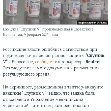
ПРИСОЕДИНЯЙТЕСЬ!
ПОБЕДИТЕЛЕЙ НЕ СУДЯТ?
КРЫМ.НЕПОКОРЕННЫЙ
ELIFBE
Вакцина "Спутник V", произведенная в Казахстане.
УКРАИНСКАЯ ПРОБЛЕМА КРЫМА
Караганда, 9 февраля 2021 года
Все сайты RFE/RL
Российские власти ошиблись с агентством при
подаче заявки на регистрацию вакцины
"Спутник
V"
в Евросоюзе,
сообщает
информресурс
Reuters
.
Это следует из самого документа и разъяснения
регулирующего органа.
На скриншоте, размещенном в твиттер-аккаунте
вакцины "Спутник V", видно, что заявка была
отправлена в Управление медицинских
учреждений – агентство, которое никакого