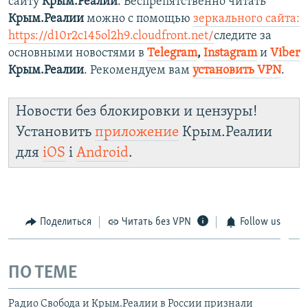
сайту
Крым.Реалии
. Беспрепятственно читать
Крым.Реалии
можно с помощью
зеркального сайта:
https://d10r2c145ol2h9.cloudfront.net/
следите за
основными новостями в
Telegram
,
Instagram
и
Viber
Крым.Реалии
. Рекомендуем вам
установить VPN
.
Новости без блокировки и цензуры!
Установить
приложение
Крым.Реалии
для
iOS
і
Android
.
Поделиться
Читать без VPN
Follow us
ПО ТЕМЕ
Радио Свобода и Крым.Реалии в России признали