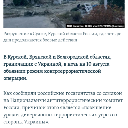
ПРИСОЕДИНЯЙТЕСЬ!
ПОБЕДИТЕЛЕЙ НЕ СУДЯТ?
КРЫМ.НЕПОКОРЕННЫЙ
ELIFBE
Разрушение в Судже, Курской области России, где четыре
УКРАИНСКАЯ ПРОБЛЕМА КРЫМА
дня продолжаются боевые действия
Все сайты RFE/RL
В Курской, Брянской и Белгородской областях,
граничащих с Украиной, в ночь на 10 августа
объявили режим контртеррористической
операции.
Как сообщили российские госагентства со ссылкой
на Национальный антитеррористический комитет
России, причиной этого является «повышение
уровня диверсионно-террористических угроз со
стороны Украины».