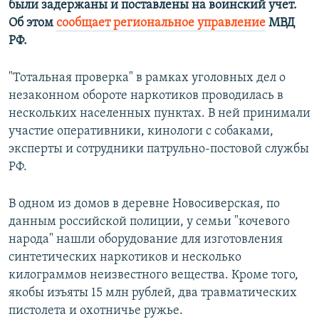
были задержаны и поставлены на воинский учет.
ПРИСОЕДИНЯЙТЕСЬ!
ПОБЕДИТЕЛЕЙ НЕ СУДЯТ?
Об этом
сообщает региональное управление
МВД
КРЫМ.НЕПОКОРЕННЫЙ
РФ.
ELIFBE
"Тотальная проверка" в рамках уголовных дел о
УКРАИНСКАЯ ПРОБЛЕМА КРЫМА
незаконном обороте наркотиков проводилась в
Все сайты RFE/RL
нескольких населенных пунктах. В ней принимали
участие оперативники, кинологи с собаками,
эксперты и сотрудники патрульно-постовой службы
РФ.
В одном из домов в деревне Новосиверская, по
данным российской полиции, у семьи "кочевого
народа" нашли оборудование для изготовления
синтетических наркотиков и несколько
килограммов неизвестного вещества. Кроме того,
якобы изъяты 15 млн рублей, два травматических
пистолета и охотничье ружье.