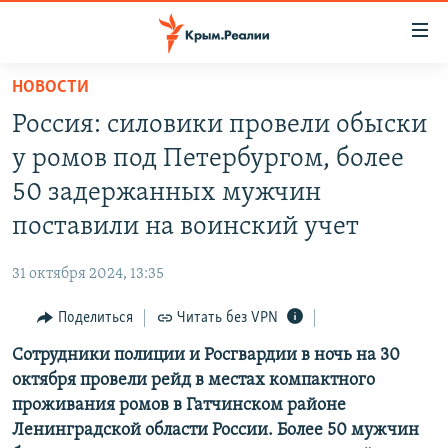
Доступность
ссылки
Вернуться
НОВОСТИ
к
НОВОСТИ
Россия: силовики провели обыски
основному
СПЕЦПРОЕКТЫ
содержанию
у ромов под Петербургом, более
ВОДА
Вернутся
ГРУЗ 200
50 задержанных мужчин
к
ИСТОРИЯ
КАРТА ВОЕННЫХ ОБЪЕКТОВ КРЫМА
поставили на воинский учет
главной
ЕЩЕ
11 ЛЕТ ОККУПАЦИИ КРЫМА. 11 ИСТОРИЙ СОПРОТИВЛЕНИЯ
навигации
31 октября 2024, 13:35
Вернутся
РАДІО СВОБОДА
ИНТЕРАКТИВ
к
Поделиться
Читать без VPN
КАК ОБОЙТИ БЛОКИРОВКУ
ИНФОГРАФИКА
поиску
Сотрудники полиции и Росгвардии в ночь на 30
ТЕЛЕПРОЕКТ КРЫМ.РЕАЛИИ
Українською
октября провели рейд в местах компактного
СОВЕТЫ ПРАВОЗАЩИТНИКОВ
проживания ромов в Гатчинском районе
Qırımtatar
Ленинградской области России. Более 50 мужчин
ПРОПАВШИЕ БЕЗ ВЕСТИ