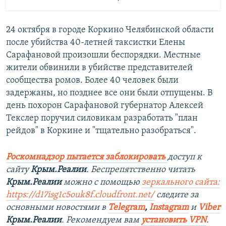
24 октября в городе Коркино Челябинской области
после убийства 40-летней таксистки Елены
Сарафановой произошли беспорядки. Местные
жители обвинили в убийстве представителей
сообщества ромов. Более 40 человек были
задержаны, но позднее все они были отпущены. В
день похорон Сарафановой губернатор Алексей
Текслер поручил силовикам разработать "план
рейдов" в Коркине и "тщательно разобраться".
Роскомнадзор пытается заблокировать
доступ к
сайту
Крым.Реалии
. Беспрепятственно читать
Крым.Реалии
можно с помощью
зеркального сайта:
https://d17isg1c5ouk8f.cloudfront.net/
следите за
основными новостями в
Telegram
,
Instagram
и
Viber
Крым.Реалии
. Рекомендуем вам
установить VPN
.