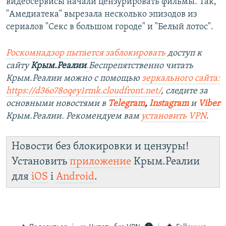
видеосервисы начали цензурировать фильмы. Так,
"Амедиатека" вырезала несколько эпизодов из
сериалов "Секс в большом городе" и "Белый лотос".
Роскомнадзор пытается заблокировать
доступ к
сайту
Крым.Реалии
.
Беспрепятственно читать
Крым.Реалии можно с помощью
зеркального сайта:
https://d36o78oqey1rmk.cloudfront.net/
, следите за
основными новостями в
Telegram
,
Instagram
и
Viber
Крым.Реалии. Рекомендуем вам
установить VPN
.
Новости без блокировки и цензуры!
Установить
приложение
Крым.Реалии
для
iOS
і
Android
.