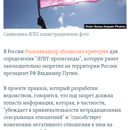
ПРИСОЕДИНЯЙТЕСЬ!
ПОБЕДИТЕЛЕЙ НЕ СУДЯТ?
КРЫМ.НЕПОКОРЕННЫЙ
ELIFBE
Символика ЛГБТ, иллюстрационное фото
УКРАИНСКАЯ ПРОБЛЕМА КРЫМА
Все сайты RFE/RL
В России
Роскомнадзор обозначил критерии
для
определения "ЛГБТ-пропаганды", которую ранее
законодательно запретил на территории России
президент РФ Владимир Путин.
В проекте приказа, который разработан
ведомством, говорится, что под запрет должна
попасть информация, которая, в частности,
"убеждает в привлекательности нетрадиционных
сексуальных отношений" и "способствует
изменению негативного отношения к ним на