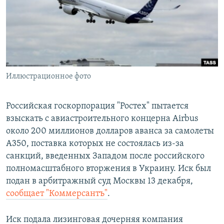
ПРИСОЕДИНЯЙТЕСЬ!
ПОБЕДИТЕЛЕЙ НЕ СУДЯТ?
КРЫМ.НЕПОКОРЕННЫЙ
ELIFBE
УКРАИНСКАЯ ПРОБЛЕМА КРЫМА
Все сайты RFE/RL
Иллюстрационное фото
Российская госкорпорация "Ростех" пытается
взыскать с авиастроительного концерна Airbus
около 200 миллионов долларов аванса за самолеты
A350, поставка которых не состоялась из-за
санкций, введенных Западом после российского
полномасштабного вторжения в Украину. Иск был
подан в арбитражный суд Москвы 13 декабря,
сообщает "Коммерсантъ"
.
Иск подала лизинговая дочерняя компания