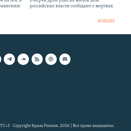
РФ на АЗС в
В Керчи дрон упал на жилой дом:
сравнению
российские власти сообщают о жертвах
БОЛЬШЕ
TC+3
Copyright Крым.Реалии, 2026 | Все права защищены.