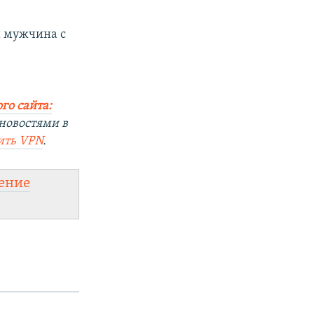
й мужчина с
го сайта:
новостями в
ить
VPN
.
ение