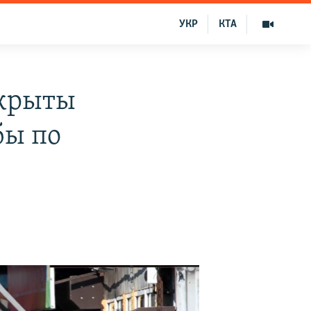
УКР
КТА
екрыты
бы по