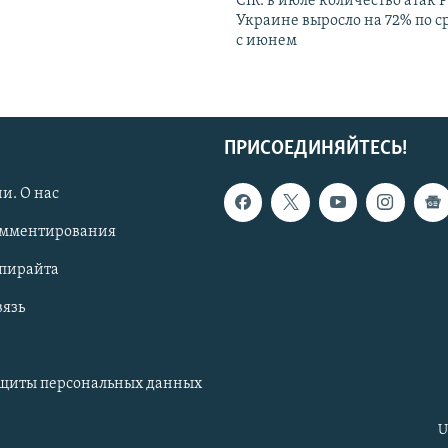
CIR: в июле количество атак 
Украине выросло на 72% по 
с июнем
ПРИСОЕДИНЯЙТЕСЬ!
и. О нас
омментирования
опирайта
вязь
ащиты персональных данных
U