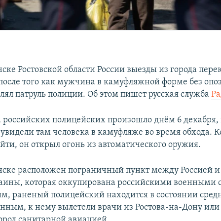
ске Ростовской области России выезды из города пер
после того как мужчина в камуфляжной форме без оп
елял патруль полиции. Об этом пишет русская служба
Ра
 российских полицейских произошло днём 6 декабря, в
увидели там человека в камуфляже во время обхода. К
йти, он открыл огонь из автоматического оружия.
ске расположен пограничный пункт между Россией и
аины, которая оккупирована российскими военными с 
м, раненый полицейский находится в состоянии сред
нным, к нему вылетели врачи из Ростова-на-Дону или
город санитарной авиацией.