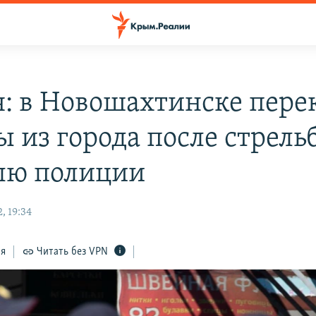
я: в Новошахтинске пер
ы из города после стрель
лю полиции
, 19:34
ся
Читать без VPN