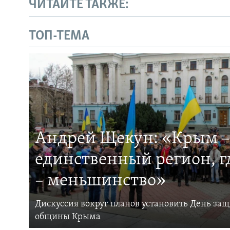
ЧИТАЙТЕ ТАКЖЕ:
ТОП-ТЕМА
Андрей Щекун: «Крым –
единственный регион, 
– меньшинство»
Дискуссия вокруг планов установить День за
общины Крыма