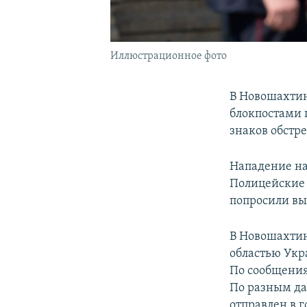
Иллюстрационное фото
В Новошахтин
блокпостами 
знаков обстр
Нападение на
Полицейские 
попросили вы
В Новошахтин
областью Укр
По сообщения
По разным да
отправлен в 