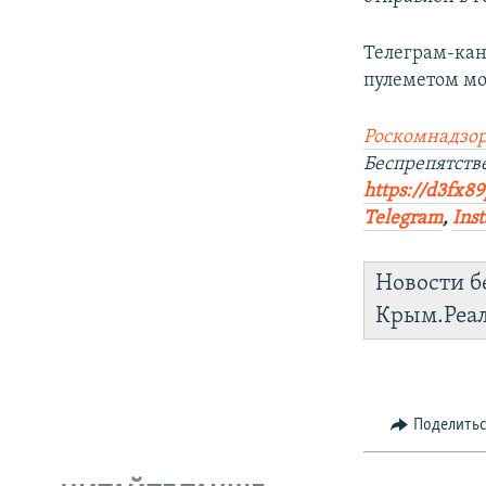
Телеграм-кан
пулеметом мо
Роскомнадзор
Беспрепятст
https://d3fx8
Telegram
,
Ins
Новости б
Крым.Реа
Поделить