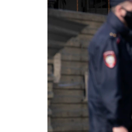
ПОБЕДИТЕЛЕЙ НЕ СУДЯТ?
КРЫМ.НЕПОКОРЕННЫЙ
ELIFBE
УКРАИНСКАЯ ПРОБЛЕМА КРЫМА