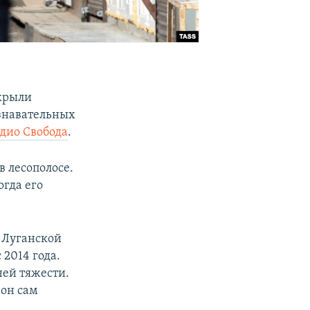
екрыли
ознавательных
дио Свобода
.
 лесополосе.
огда его
 Луганской
2014 года.
ней тяжести.
 он сам