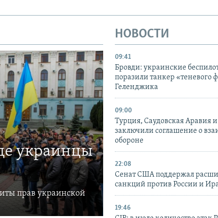
НОВОСТИ
09:41
Бровди: украинские беспил
поразили танкер «теневого ф
Геленджика
09:00
Турция, Саудовская Аравия 
заключили соглашение о вз
обороне
где украинцы
22:08
Сенат США поддержал расш
санкций против России и Ир
щиты прав украинской
19:46