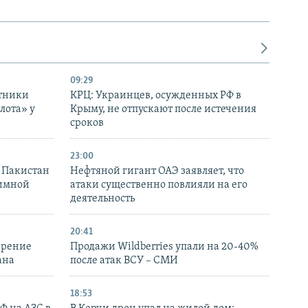
09:29
отники
КРЦ: Украинцев, осужденных РФ в
лота» у
Крыму, не отпускают после истечения
сроков
23:00
и Пакистан
Нефтяной гигант ОАЭ заявляет, что
аимной
атаки существенно повлияли на его
деятельность
20:41
ирение
Продажи Wildberries упали на 20-40%
ана
после атак ВСУ – СМИ
18:53