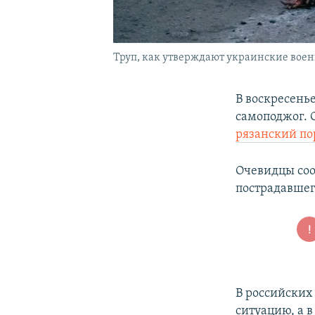
Труп, как утверждают украинские военн
В воскресень
самоподжог. О
рязанский пор
Очевидцы сооб
пострадавшег
В российских
ситуацию, а в