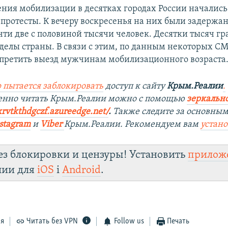
ения мобилизации в десятках городах России начались
протесты. К вечеру воскресенья на них были задержа
чти две с половиной тысячи человек. Десятки тысяч г
делы страны. В связи с этим, по данным некоторых СМ
претить выезд мужчинам мобилизационного возраста
 пытается заблокировать
доступ к сайту
Крым.Реалии
.
венно читать Крым.Реалии можно с помощью
зеркально
xrvtkthdgczf.azureedge.net/
. ​
Также следите за основны
stagram
и
Viber
Крым.Реалии. Рекомендуем вам
устан
ез блокировки и цензуры! Установить
прилож
лии для
iOS
і
Android
.
ся
Читать без VPN
Follow us
Печать