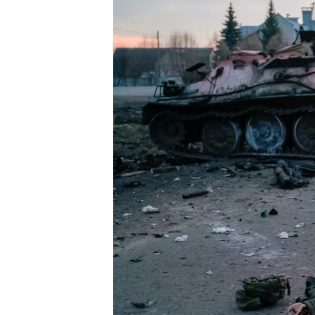
ПОБЕДИТЕЛЕЙ НЕ СУДЯТ?
КРЫМ.НЕПОКОРЕННЫЙ
ELIFBE
УКРАИНСКАЯ ПРОБЛЕМА КРЫМА