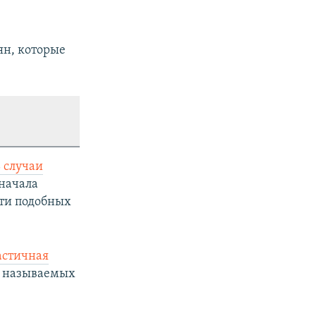
ян, которые
 случаи
 начала
яти подобных
астичная
ак называемых