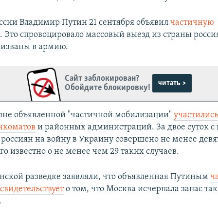
ссии Владимир Путин 21 сентября объявил
частичную
ю
. Это спровоцировало массовый выезд из страны росси
ризваны в армию.
Сайт заблокирован?
читать >
Обойдите блокировку!
фоне объявленной "частичной мобилизации"
участились
нкоматов
и районных администраций. За двое суток с
россиян на войну в Украину совершено не менее дев
го известно о не менее чем 29 таких случаев.
анской разведке заявляли, что объявленная Путиным
ч
свидетельствует
о том, что Москва исчерпала запас т
.