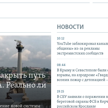
НОВОСТИ
10:12
YouTube заблокировал канал
общины» из-за рекламы
экстремистских сообществ
08:44
В Крыму и Севастополе были
закрыть путь
взрывы, на аэродроме «Гвар
возник пожар с детонацией 
. Реально ли
19:15
В СБУ заявили о поражении 
береговой охраны ФСБ в Керч
ление новой системы
российском Ярославле