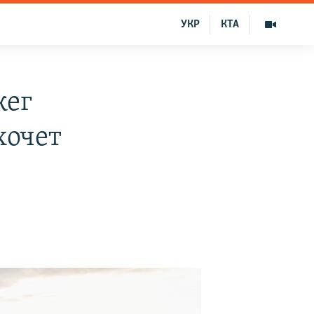
УКР
КТА
жег
хочет