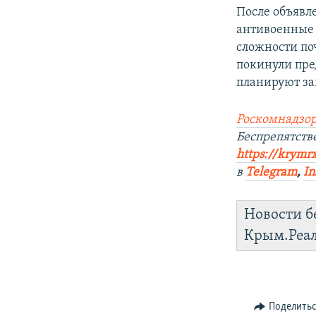
После объявл
антивоенные 
сложности по
покинули пре
планируют за
Роскомнадзор
Беспрепятст
https://krymr
в
Telegram
,
In
Новости б
Крым.Реа
Поделить