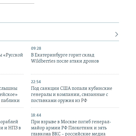
09:28
ы «Русской
В Екатеринбурге горит склад
Wildberries после атаки дронов
22:54
 слышны
Под санкции США попали кубинские
дейское»
генералы и компании, связанные с
– паблики
поставками оружия из РФ
18:44
кораблей
При взрыве в Москве погиб генерал-
и и НПЗ в
майор армии РФ Плохотнюк и зять
главкома ВКС – российские медиа