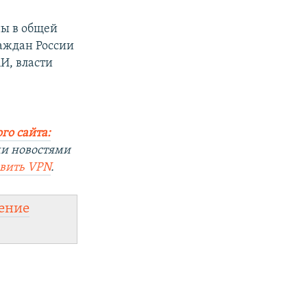
ны в общей
раждан России
И, власти
.
го сайта:
ми новостями
овить
VPN
.
ение