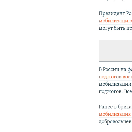
Президент Ро
мобилизаци
могут быть п
В России на 
поджогов вое
мобилизации 
поджогов. Все
Ранее в брит
мобилизация 
добровольцев