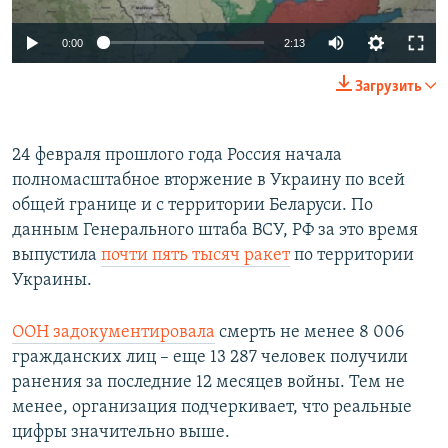
Auto
0:00
2:13
240p
Загрузить
360p
Auto
240p
360p
480p
480p
24 февраля прошлого года Россия начала
полномасштабное вторжение в Украину по всей
720p
720p
1080p
общей границе и с территории Беларуси. По
1080p
данным Генерального штаба ВСУ, РФ за это время
выпустила
почти пять тысяч ракет
по территории
Украины.
ООН задокументировала
смерть не менее 8 006
гражданских лиц – еще 13 287 человек получили
ранения за последние 12 месяцев войны. Тем не
менее, организация подчеркивает, что реальные
цифры значительно выше.