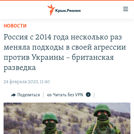
Доступность
ссылки
Вернуться
НОВОСТИ
к
НОВОСТИ
Россия с 2014 года несколько раз
основному
СПЕЦПРОЕКТЫ
содержанию
меняла подходы в своей агрессии
ВОДА
Вернутся
ГРУЗ 200
против Украины – британская
к
ИСТОРИЯ
КАРТА ВОЕННЫХ ОБЪЕКТОВ КРЫМА
разведка
главной
ЕЩЕ
11 ЛЕТ ОККУПАЦИИ КРЫМА. 11 ИСТОРИЙ СОПРОТИВЛЕНИЯ
навигации
24 февраля 2023, 11:40
Вернутся
РАДІО СВОБОДА
ИНТЕРАКТИВ
к
Поделиться
Читать без VPN
КАК ОБОЙТИ БЛОКИРОВКУ
ИНФОГРАФИКА
поиску
ТЕЛЕПРОЕКТ КРЫМ.РЕАЛИИ
Українською
СОВЕТЫ ПРАВОЗАЩИТНИКОВ
Qırımtatar
ПРОПАВШИЕ БЕЗ ВЕСТИ